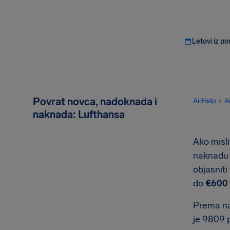
Letovi iz po
Povrat novca, nadoknada i
AirHelp
A
naknada: Lufthansa
Ako misli
naknadu 
objasnit
do
€600 
Prema na
je 9809 p