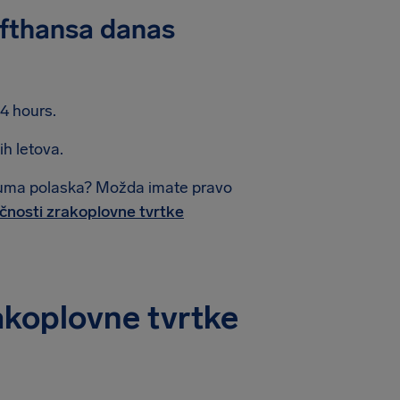
ufthansa danas
4 hours.
h letova.
atuma polaska? Možda imate pravo
očnosti zrakoplovne tvrtke
akoplovne tvrtke