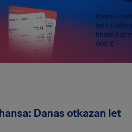
Kasni li vam
let s Luft
imate li pr
600 €
hansa: Danas otkazan let