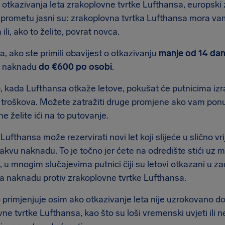
 otkazivanja leta zrakoplovne tvrtke Lufthansa, europski
prometu jasni su: zrakoplovna tvrtka Lufthansa mora vam 
 ili, ako to želite, povrat novca.
, ako ste primili obavijest o otkazivanju
manje od 14 da
 i naknadu
do €600 po osobi
.
 kada Lufthansa otkaže letove, pokušat će putnicima izrav
 troškova. Možete zatražiti druge promjene ako vam ponuđ
ne želite ići na to putovanje.
ufthansa može rezervirati novi let koji slijeće u slično vri
ikakvu naknadu. To je točno jer ćete na odredište stići uz 
u mnogim slučajevima putnici čiji su letovi otkazani u zad
za naknadu protiv zrakoplovne tvrtke Lufthansa.
o primjenjuje osim ako otkazivanje leta nije uzrokovano 
ne tvrtke Lufthansa, kao što su loši vremenski uvjeti ili n