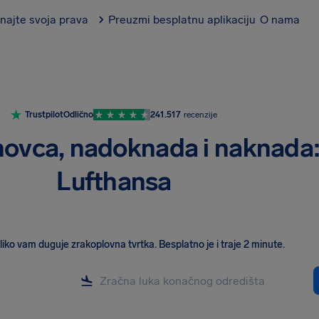
najte svoja prava
Preuzmi besplatnu aplikaciju
O nama
Trustpilot
Odlično
241.517
recenzije
novca, nadoknada i naknada
Lufthansa
oliko vam duguje zrakoplovna tvrtka
.
Besplatno je i traje 2 minute.