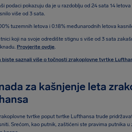
ši podaci pokazuju da je u razdoblju od 24 sata 14 letov
snilo više od 3 sata.
00% tuzemnih letova i 0.18% međunarodnih letova kasnilo 
tnici koji na svoje odredište stignu s više od 3 sata zaka
knadu.
Provjerite ovdje
.
 biste saznali više o točnosti zrakoplovne tvrtke Luftha
ada za kašnjenje leta zrak
thansa
rakoplovne tvrtke poput tvrtke Lufthansa trude pridržavati 
iti. Srećom, kao putnik, zaštićeni ste pravima putnika u