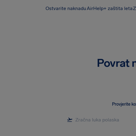
Ostvarite naknadu
AirHelp+ zaštita leta
Z
AirHelp
Povrat 
Provjerite k