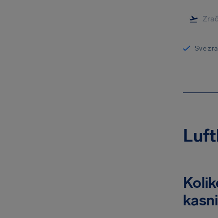
Sve zra
Luft
Kolik
kasni