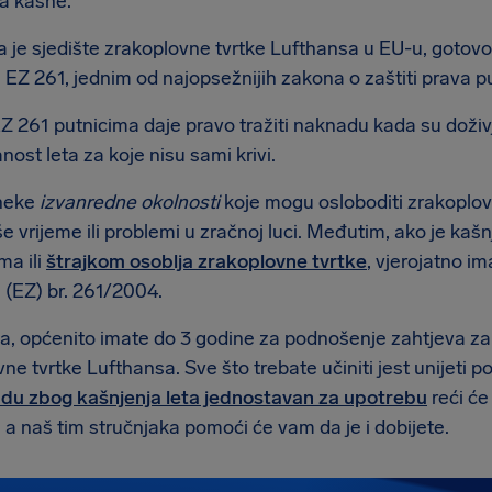
a kasne.
 je sjedište zrakoplovne tvrtke Lufthansa u EU-u, gotovo s
EZ 261, jednim od najopsežnijih zakona o zaštiti prava p
 261 putnicima daje pravo tražiti naknadu kada su doživjel
nost leta za koje nisu sami krivi.
neke
izvanredne okolnosti
koje mogu osloboditi zrakoplov
še vrijeme ili problemi u zračnoj luci. Međutim, ako je ka
ma ili
štrajkom osoblja zrakoplovne tvrtke
, vjerojatno i
(EZ) br. 261/2004.
a, općenito imate do 3 godine za podnošenje zahtjeva za
ne tvrtke Lufthansa. Sve što trebate učiniti jest unijeti 
du zbog kašnjenja leta jednostavan za upotrebu
reći će
a naš tim stručnjaka pomoći će vam da je i dobijete.