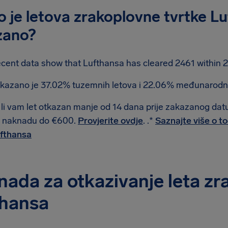
o je letova zrakoplovne tvrtke L
zano?
cent data show that Lufthansa has cleared 2461 within 2
kazano je 37.02% tuzemnih letova i 22.06% međunarodni
 li vam let otkazan manje od 14 dana prije zakazanog d
 naknadu do €600.
Provjerite ovdje
. .*
Saznajte više o t
fthansa
ada za otkazivanje leta zr
thansa