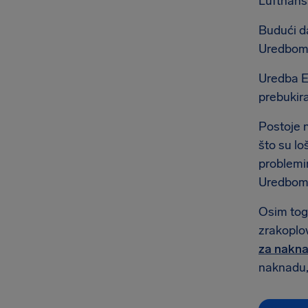
Lufthans
Budući da
Uredbom 
Uredba EZ
prebukira
Postoje 
što su lo
problemi
Uredbom 
Osim tog
zrakoplov
za nakna
naknadu, 