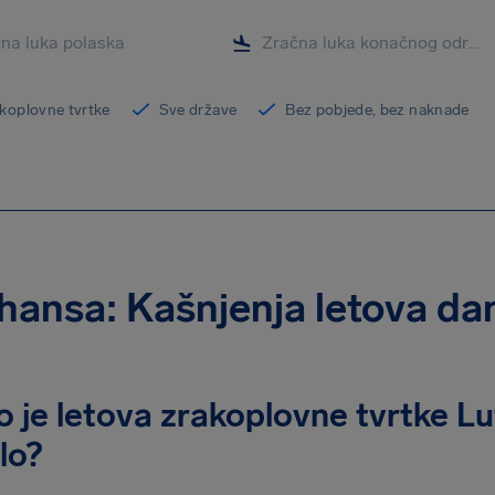
koplovne tvrtke
Sve države
Bez pobjede, bez naknade
hansa: Kašnjenja letova da
o je letova zrakoplovne tvrtke L
lo?