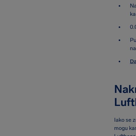
Na
ka
0.
Pu
na
Da
Nakn
Luf
Iako se z
mogu kasn