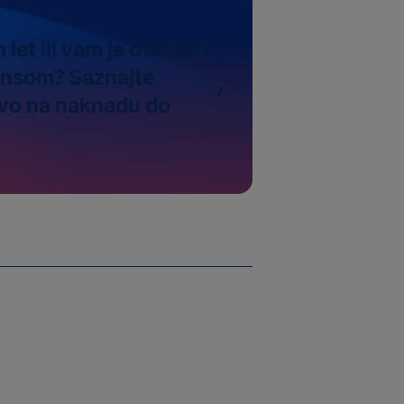
 let ili vam je otkazan
hansom? Saznajte
avo na naknadu do