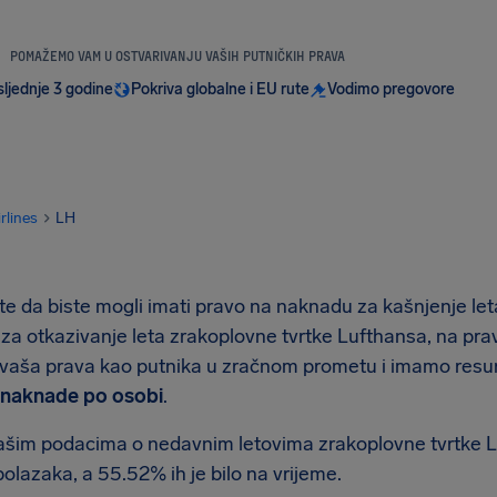
POMAŽEMO VAM U OSTVARIVANJU VAŠIH PUTNIČKIH PRAVA
sljednje 3 godine
Pokriva globalne i EU rute
Vodimo pregovore
irlines
LH
te da biste mogli imati pravo na naknadu za kašnjenje let
za otkazivanje leta zrakoplovne tvrtke Lufthansa, na p
i vaša prava kao putnika u zračnom prometu i imamo resur
naknade po osobi
.
šim podacima o nedavnim letovima zrakoplovne tvrtke Luf
olazaka, a 55.52% ih je bilo na vrijeme.