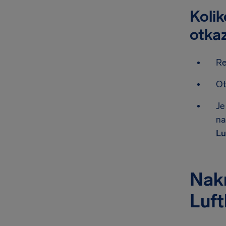
Kolik
otka
Re
Ot
Je
na
Lu
Nakn
Luf