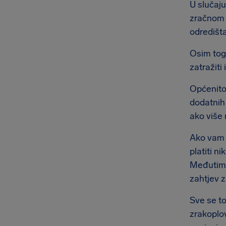
U slučaju
zračnom 
odredišta
Osim toga
zatražiti
Općenito,
dodatnih
ako više 
Ako vam L
platiti n
Međutim, 
zahtjev 
Sve se t
zrakoplov