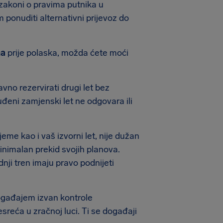
 zakoni o pravima putnika u
ponuditi alternativni prijevoz do
na
prije polaska, možda ćete moći
no rezervirati drugi let bez
eni zamjenski let ne odgovara ili
jeme kao i vaš izvorni let, nije dužan
minimalan prekid svojih planova.
nji tren imaju pravo podnijeti
događajem izvan kontrole
esreća u zračnoj luci. Ti se događaji