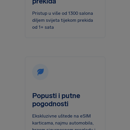
prekida
Pristup u više od 1300 salona
diljem svijeta tijekom prekida
od 1+ sata
Popusti i putne
pogodnosti
Ekskluzivne uštede na eSIM
karticama, najmu automobila,
brzom sigurnosnom pregledu i