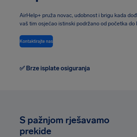
AirHelp+ pruža novac, udobnost i brigu kada dođe
vaš tim osjećao istinski podržano od početka do 
Kontaktirajte nas
✅ Brze isplate osiguranja
S pažnjom rješavamo
prekide