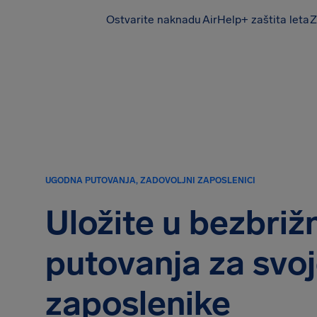
Ostvarite naknadu
AirHelp+ zaštita leta
Z
AirHelp
UGODNA PUTOVANJA, ZADOVOLJNI ZAPOSLENICI
Uložite u bezbriž
putovanja za svo
zaposlenike