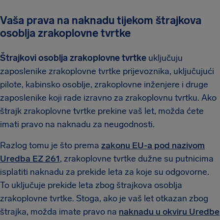
Vaša prava na naknadu tijekom štrajkova
osoblja zrakoplovne tvrtke
Štrajkovi osoblja zrakoplovne tvrtke
uključuju
zaposlenike zrakoplovne tvrtke prijevoznika, uključujući
pilote, kabinsko osoblje, zrakoplovne inženjere i druge
zaposlenike koji rade izravno za zrakoplovnu tvrtku. Ako
štrajk zrakoplovne tvrtke prekine vaš let, možda ćete
imati pravo na naknadu za neugodnosti.
Razlog tomu je što prema
zakonu EU-a pod nazivom
Uredba EZ 261
, zrakoplovne tvrtke dužne su putnicima
isplatiti naknadu za prekide leta za koje su odgovorne.
To uključuje prekide leta zbog štrajkova osoblja
zrakoplovne tvrtke. Stoga, ako je vaš let otkazan zbog
štrajka, možda imate pravo na
naknadu u okviru Uredbe