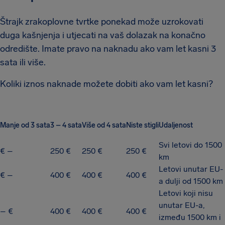
Štrajk zrakoplovne tvrtke ponekad može uzrokovati
duga kašnjenja i utjecati na vaš dolazak na konačno
odredište. Imate pravo na naknadu ako vam let kasni 3
sata ili više.
Koliki iznos naknade možete dobiti ako vam let kasni?
Manje od 3 sata
3 – 4 sata
Više od 4 sata
Niste stigli
Udaljenost
Svi letovi do 1500
€ –
250 €
250 €
250 €
km
Letovi unutar EU-
€ –
400 €
400 €
400 €
a dulji od 1500 km
Letovi koji nisu
unutar EU-a,
– €
400 €
400 €
400 €
između 1500 km i