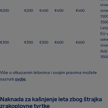
izva
€200
€200
€400
€400
€400
izm
1500
350
Leto
EU-
odre
€300
€300
€300
€600
€600
izva
dulj
350
Više o otkazanim letovima i svojim pravima možete
saznati
ovdje
.
Naknada za kašnjenje leta zbog štrajka
zrakoplovne tvrtke