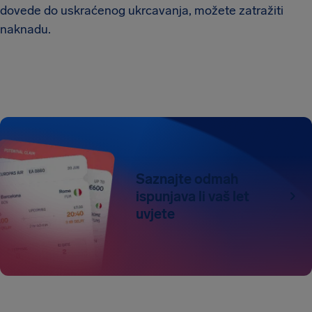
dovede do uskraćenog ukrcavanja, možete zatražiti
naknadu.
Saznajte odmah
ispunjava li vaš let
uvjete