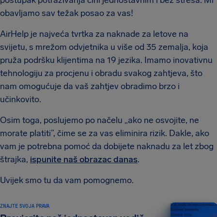
postupak potraživanja čini jednostavnim i bez stresa. Mi
obavljamo sav težak posao za vas!
AirHelp je najveća tvrtka za naknade za letove na
svijetu, s mrežom odvjetnika u više od 35 zemalja, koja
pruža podršku klijentima na 19 jezika. Imamo inovativnu
tehnologiju za procjenu i obradu svakog zahtjeva, što
nam omogućuje da vaš zahtjev obradimo brzo i
učinkovito.
Osim toga, poslujemo po načelu „ako ne osvojite, ne
morate platiti”, čime se za vas eliminira rizik. Dakle, ako
vam je potrebna pomoć da dobijete naknadu za let zbog
štrajka,
ispunite naš obrazac danas
.
Uvijek smo tu da vam pomognemo.
ZNAJTE SVOJA PRAVA
Vaš vodič za prava putnika u
zračnom prometu
IZDANJE 2026.