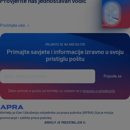
Provjerite naš jednostavan vodič
Pročitajte više
PRIJAVITE SE NA NAŠ BILTEN
Primajte savjete i informacije izravno u svoju
pristiglu poštu
Prijavite se
Želim primati e-poštu od AirHelp-a i slažem se s
Izjavom o privatnosti
.
AirHelp je član Udruženja odvjetnika za prava putnika (APRA) čija je misija
promicanje i zaštita prava putnika.
AIRHELP JE PREDSTAVLJEN U: