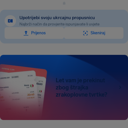
ili
Upotrijebi svoju ukrcajnu propusnicu
Najbrži način da provjerite ispunjavate li uvjete
Prijenos
Skeniraj
Let vam je prekinut
zbog štrajka
zrakoplovne tvrtke?