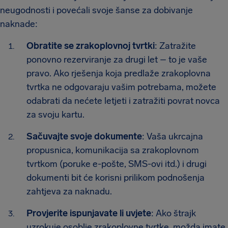
neugodnosti i povećali svoje šanse za dobivanje
naknade:
Obratite se zrakoplovnoj tvrtki
: Zatražite
ponovno rezerviranje za drugi let – to je vaše
pravo. Ako rješenja koja predlaže zrakoplovna
tvrtka ne odgovaraju vašim potrebama, možete
odabrati da nećete letjeti i zatražiti povrat novca
za svoju kartu.
Sačuvajte svoje dokumente
: Vaša ukrcajna
propusnica, komunikacija sa zrakoplovnom
tvrtkom (poruke e-pošte, SMS-ovi itd.) i drugi
dokumenti bit će korisni prilikom podnošenja
zahtjeva za naknadu.
Provjerite ispunjavate li uvjete
: Ako štrajk
uzrokuje osoblje zrakoplovne tvrtke, možda imate