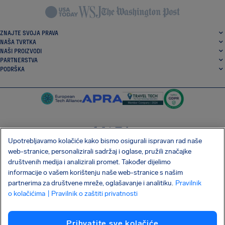
ZNAJTE SVOJA PRAVA
NAŠA TVRTKA
NAŠI PROIZVODI
PARTNERSTVA
PODRŠKA
Upotrebljavamo kolačiće kako bismo osigurali ispravan rad naše
SocialFacebook
SocialTwitter
SocialInstagram
SocialLinkedin
web-stranice, personalizirali sadržaj i oglase, pružili značajke
društvenih medija i analizirali promet. Također dijelimo
PREUZMITE NAŠU BESPLATNU APLIKACIJU
informacije o vašem korištenju naše web-stranice s našim
partnerima za društvene mreže, oglašavanje i analitiku.
Pravilnik
o kolačićima
| Pravilnik o zaštiti privatnosti
Uvjeti i odredbe
Pravilnik o zaštiti privatnosti
Kolačići
Prihvatite sve kolačiće