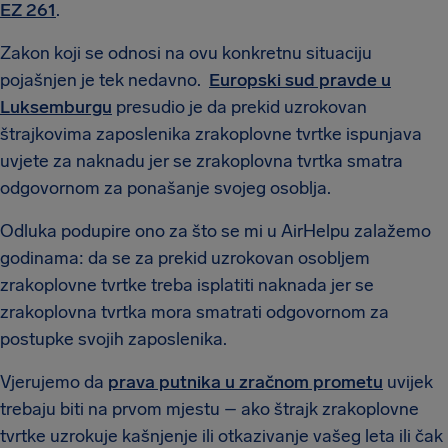
EZ 261
.
Zakon koji se odnosi na ovu konkretnu situaciju
pojašnjen je tek nedavno.
Europski sud pravde u
Luksemburgu
presudio je da prekid uzrokovan
štrajkovima zaposlenika zrakoplovne tvrtke ispunjava
uvjete za naknadu jer se zrakoplovna tvrtka smatra
odgovornom za ponašanje svojeg osoblja.
Odluka podupire ono za što se mi u AirHelpu zalažemo
godinama: da se za prekid uzrokovan osobljem
zrakoplovne tvrtke treba isplatiti naknada jer se
zrakoplovna tvrtka mora smatrati odgovornom za
postupke svojih zaposlenika.
Vjerujemo da
prava putnika u zračnom prometu
uvijek
trebaju biti na prvom mjestu – ako štrajk zrakoplovne
tvrtke uzrokuje kašnjenje ili otkazivanje vašeg leta ili čak