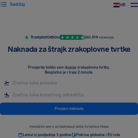
Sadržaj
HR
AirHelp
Trustpilot
Odlično
241.519
recenzije
Naknada za štrajk zrakoplovne tvrtke
Provjerite koliko vam duguje zrakoplovna tvrtka
.
Besplatno je i traje 2 minute.
Provjeri naknadu
POMAŽEMO VAM U OSTVARIVANJU VAŠIH PUTNIČKIH PRAVA
Letovi iz posljednje 3 godine
Pokriva globalne i EU rute