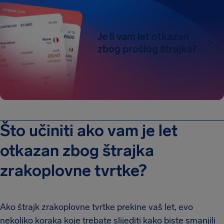
Je li vam let otkazan
zbog prošlog štrajka?
Što učiniti ako vam je let
otkazan zbog štrajka
zrakoplovne tvrtke?
Ako štrajk zrakoplovne tvrtke prekine vaš let, evo
nekoliko koraka koje trebate slijediti kako biste smanjili