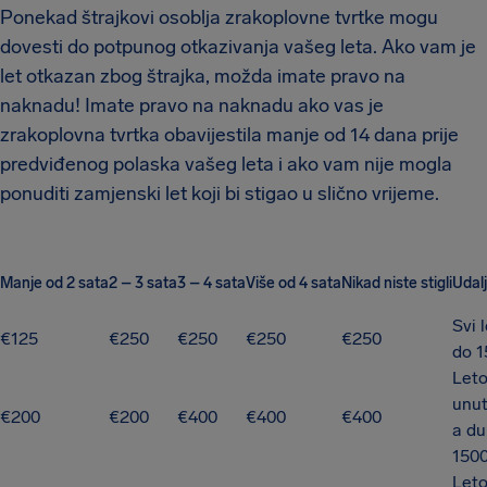
Ponekad štrajkovi osoblja zrakoplovne tvrtke mogu
dovesti do potpunog otkazivanja vašeg leta. Ako vam je
let otkazan zbog štrajka, možda imate pravo na
naknadu! Imate pravo na naknadu ako vas je
zrakoplovna tvrtka obavijestila manje od 14 dana prije
predviđenog polaska vašeg leta i ako vam nije mogla
ponuditi zamjenski let koji bi stigao u slično vrijeme.
Manje od 2 sata
2 – 3 sata
3 – 4 sata
Više od 4 sata
Nikad niste stigli
Udal
Svi 
€125
€250
€250
€250
€250
do 
Leto
unut
€200
€200
€400
€400
€400
a du
150
Leto