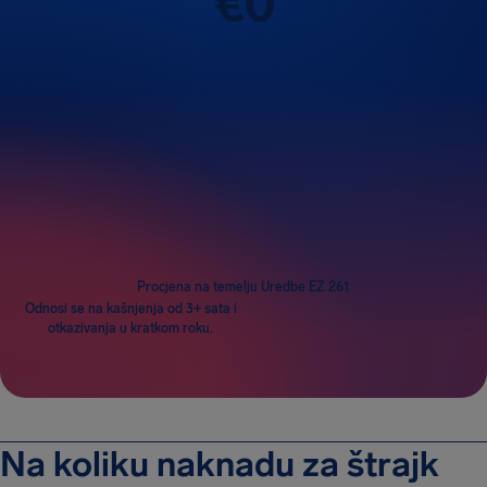
€
0
Putnici
1
Procjena na temelju Uredbe EZ 261
Odnosi se na kašnjenja od 3+ sata i
otkazivanja u kratkom roku.
Na koliku naknadu za štrajk