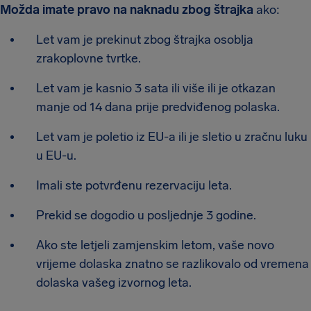
Možda imate pravo na naknadu zbog štrajka
ako:
Let vam je prekinut zbog štrajka osoblja
zrakoplovne tvrtke.
Let vam je kasnio 3 sata ili više ili je otkazan
manje od 14 dana prije predviđenog polaska.
Let vam je poletio iz EU-a ili je sletio u zračnu luku
u EU-u.
Imali ste potvrđenu rezervaciju leta.
Prekid se dogodio u posljednje 3 godine.
Ako ste letjeli zamjenskim letom, vaše novo
vrijeme dolaska znatno se razlikovalo od vremena
dolaska vašeg izvornog leta.