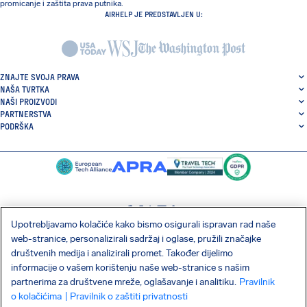
promicanje i zaštita prava putnika.
AIRHELP JE PREDSTAVLJEN U:
ZNAJTE SVOJA PRAVA
NAŠA TVRTKA
NAŠI PROIZVODI
PARTNERSTVA
PODRŠKA
Upotrebljavamo kolačiće kako bismo osigurali ispravan rad naše
SocialFacebook
SocialTwitter
SocialInstagram
SocialLinkedin
web-stranice, personalizirali sadržaj i oglase, pružili značajke
društvenih medija i analizirali promet. Također dijelimo
PREUZMITE NAŠU BESPLATNU APLIKACIJU
informacije o vašem korištenju naše web-stranice s našim
partnerima za društvene mreže, oglašavanje i analitiku.
Pravilnik
o kolačićima
| Pravilnik o zaštiti privatnosti