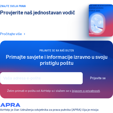
ZNAJTE SVOJA PRAVA
Vaš vodič za prava putnika u
zračnom prometu
Provjerite naš jednostavan vodič
IZDANJE 2026.
Pročitajte više
PRIJAVITE SE NA NAŠ BILTEN
Primajte savjete i informacije izravno u svoju
pristiglu poštu
Prijavite se
Želim primati e-poštu od AirHelp-a i slažem se s
Izjavom o privatnosti
.
AirHelp je član Udruženja odvjetnika za prava putnika (APRA) čija je misija