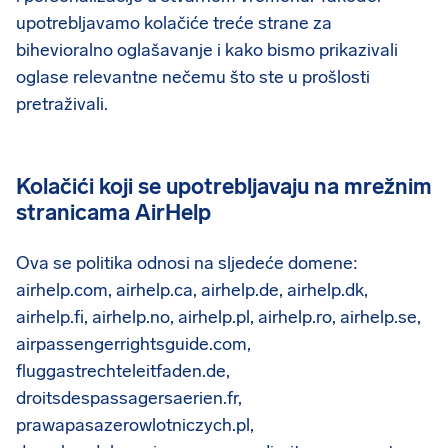
upotrebljavamo kolačiće treće strane za
bihevioralno oglašavanje i kako bismo prikazivali
oglase relevantne nečemu što ste u prošlosti
pretraživali.
Kolačići koji se upotrebljavaju
na mrežnim
stranicama AirHelp
Ova se politika odnosi na sljedeće domene:
airhelp.com, airhelp.ca, airhelp.de, airhelp.dk,
airhelp.fi, airhelp.no, airhelp.pl, airhelp.ro, airhelp.se,
airpassengerrightsguide.com,
fluggastrechteleitfaden.de,
droitsdespassagersaerien.fr,
prawapasazerowlotniczych.pl,