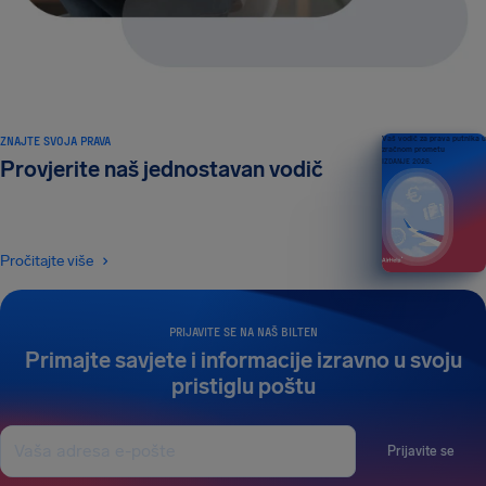
ZNAJTE SVOJA PRAVA
Vaš vodič za prava putnika u
zračnom prometu
Provjerite naš jednostavan vodič
IZDANJE 2026.
Pročitajte više
PRIJAVITE SE NA NAŠ BILTEN
Primajte savjete i informacije izravno u svoju
pristiglu poštu
Prijavite se