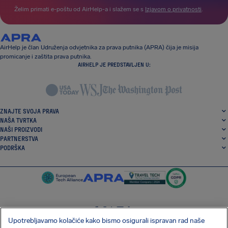
Želim primati e-poštu od AirHelp-a i slažem se s
Izjavom o privatnosti
.
AirHelp je član Udruženja odvjetnika za prava putnika (APRA) čija je misija
promicanje i zaštita prava putnika.
AIRHELP JE PREDSTAVLJEN U:
ZNAJTE SVOJA PRAVA
NAŠA TVRTKA
NAŠI PROIZVODI
PARTNERSTVA
PODRŠKA
Upotrebljavamo kolačiće kako bismo osigurali ispravan rad naše
SocialFacebook
SocialTwitter
SocialInstagram
SocialLinkedin