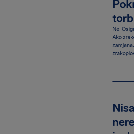
Pokr
torb
Ne. Osigu
Ako zrako
zamjene.
zrakoplov
Nisa
nere