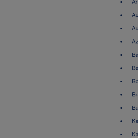
Ar
Au
Au
Az
Ba
Be
Bo
Br
Bu
K
K