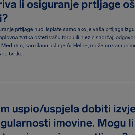
iva li osiguranje prtljage o
i?
ranje prtljage nudi isplate samo ako je vaša prtljaga izgubl
plovna tvrtka ošteti vašu torbu ili njezin sadržaj, odgovor
 Međutim, kao članu usluge AirHelp+, možemo vam pomoć
ne tvrtke.
m uspio/uspjela dobiti izvj
gularnosti imovine. Mogu li