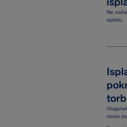
ispl
Ne, nažal
isplatu.
Ispl
pokr
torb
Osiguranj
novac za