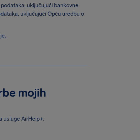
ih podataka, uključujući bankovne
odataka, uključujući Opću uredbu o
je.
orbe mojih
na usluge AirHelp+.