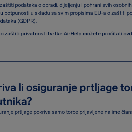
 zaštiti podataka o obradi, dijeljenju i pohrani svih osobn
u potpunosti u skladu sa svim propisima EU-a o zaštiti p
podataka (GDPR).
 o zaštiti privatnosti tvrtke AirHelp možete pročitati ovd
iva li osiguranje prtljage t
tnika?
ranje prtljage pokriva samo torbe prijavljene na ime čla