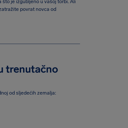
to je izgubljeno u vašoj torbi. Ali
zatražite povrat novca od
su trenutačno
dnoj od sljedećih zemalja: