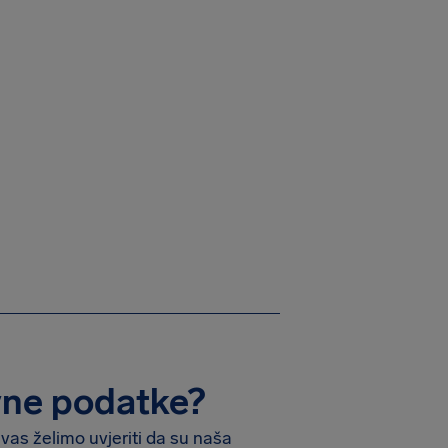
ovne podatke?
vas želimo uvjeriti da su naša