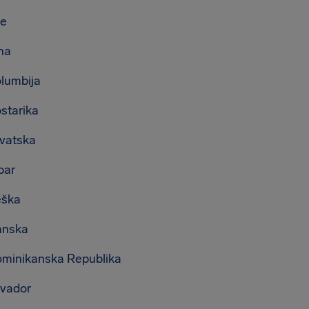
le
na
lumbija
starika
vatska
par
ška
anska
minikanska Republika
vador