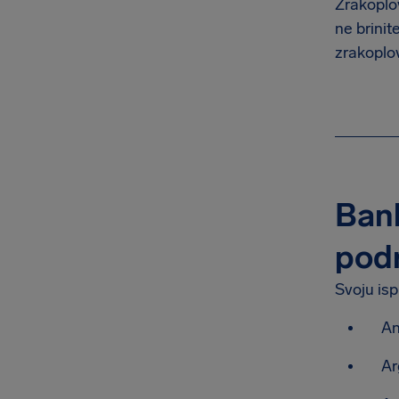
Zrakoplov
ne brini
zrakoplov
Bank
podr
Svoju isp
An
Ar