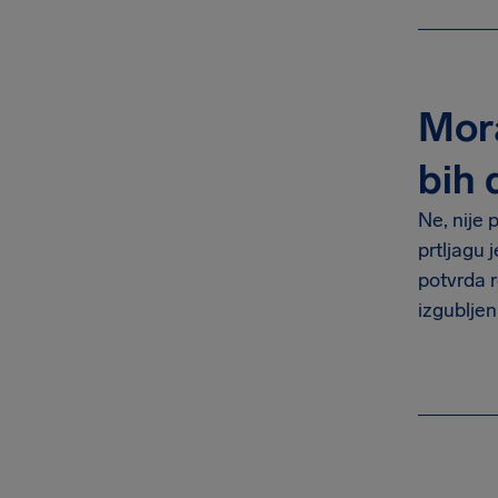
Mora
bih 
Ne, nije 
prtljagu 
potvrda r
izgubljen