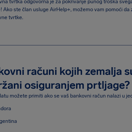
na tvrtka odgovorna je za pokrivanje punog troška svega š
te! Ako ste član usluge AirHelp+, možemo vam pomoći da 
ne tvrtke.
ovni računi kojih zemalja 
žani osiguranjem prtljage?
latu možete primiti ako se vaš bankovni račun nalazi u je
dora
gentina