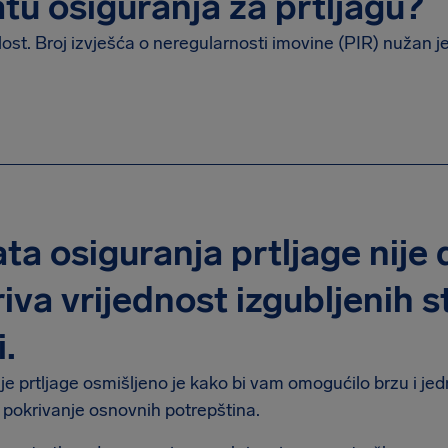
atu osiguranja za prtljagu?
ost. Broj izvješća o neregularnosti imovine (PIR) nužan je
ata osiguranja prtljage nije
iva vrijednost izgubljenih s
i.
e prtljage osmišljeno je kako bi vam omogućilo brzu i jed
 pokrivanje osnovnih potrepština.