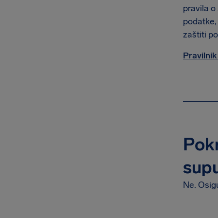
pravila o
podatke, 
zaštiti 
Pravilnik
Pokr
supu
Ne. Osigu