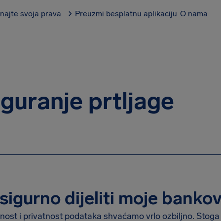
najte svoja prava
Preuzmi besplatnu aplikaciju
O nama
guranje prtljage
i sigurno dijeliti moje bank
nost i privatnost podataka shvaćamo vrlo ozbiljno. Stoga 