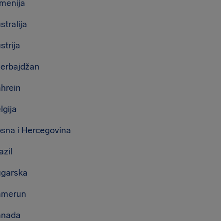
menija
stralija
strija
erbajdžan
hrein
lgija
sna i Hercegovina
azil
garska
amerun
anada