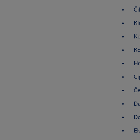
Či
Ki
Ko
Ko
Hr
Ci
Če
D
Do
Ek