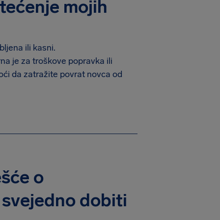
štećenje mojih
jena ili kasni.
na je za troškove popravka ili
i da zatražite povrat novca od
ešće o
 svejedno dobiti