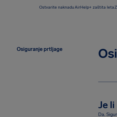
Ostvarite naknadu
AirHelp+ zaštita leta
Z
AirHelp
Osiguranje prtljage
Osi
Je l
Da. Sigur