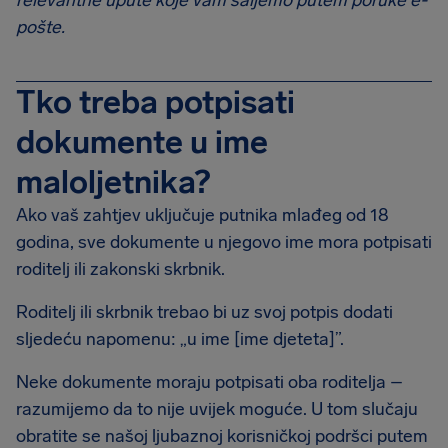
relevantne upute koje vam šaljemo putem poruke e-
pošte.
Tko treba potpisati
dokumente u ime
maloljetnika?
Ako vaš zahtjev uključuje putnika mlađeg od 18
godina, sve dokumente u njegovo ime mora potpisati
roditelj ili zakonski skrbnik.
Roditelj ili skrbnik trebao bi uz svoj potpis dodati
sljedeću napomenu: „u ime [ime djeteta]”.
Neke dokumente moraju potpisati oba roditelja –
razumijemo da to nije uvijek moguće. U tom slučaju
obratite se našoj ljubaznoj korisničkoj podršci putem