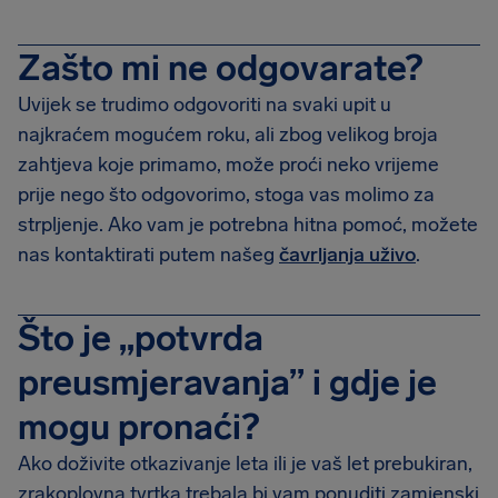
Zašto mi ne odgovarate?
Uvijek se trudimo odgovoriti na svaki upit u
najkraćem mogućem roku, ali zbog velikog broja
zahtjeva koje primamo, može proći neko vrijeme
prije nego što odgovorimo, stoga vas molimo za
strpljenje. Ako vam je potrebna hitna pomoć, možete
nas kontaktirati putem našeg
čavrljanja uživo
.
Što je „potvrda
preusmjeravanja” i gdje je
mogu pronaći?
Ako doživite otkazivanje leta ili je vaš let prebukiran,
zrakoplovna tvrtka trebala bi vam ponuditi zamjenski