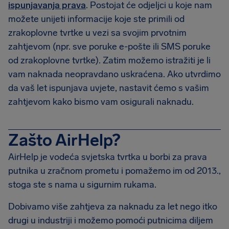
ispunjavanja prava
. Postojat će odjeljci u koje nam
možete unijeti informacije koje ste primili od
zrakoplovne tvrtke u vezi sa svojim prvotnim
zahtjevom (npr. sve poruke e-pošte ili SMS poruke
od zrakoplovne tvrtke). Zatim možemo istražiti je li
vam naknada neopravdano uskraćena. Ako utvrdimo
da vaš let ispunjava uvjete, nastavit ćemo s vašim
zahtjevom kako bismo vam osigurali naknadu.
Zašto AirHelp?
AirHelp je vodeća svjetska tvrtka u borbi za prava
putnika u zračnom prometu i pomažemo im od 2013.,
stoga ste s nama u sigurnim rukama.
Dobivamo više zahtjeva za naknadu za let nego itko
drugi u industriji i možemo pomoći putnicima diljem