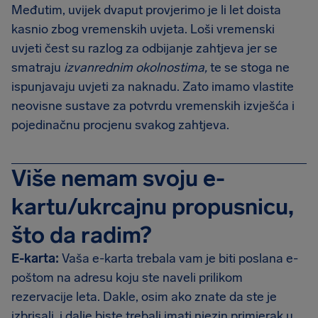
Međutim, uvijek dvaput provjerimo je li let doista
kasnio zbog vremenskih uvjeta. Loši vremenski
uvjeti čest su razlog za odbijanje zahtjeva jer se
smatraju
izvanrednim okolnostima,
te se stoga ne
ispunjavaju uvjeti za naknadu. Zato imamo vlastite
neovisne sustave za potvrdu vremenskih izvješća i
pojedinačnu procjenu svakog zahtjeva.
Više nemam svoju e-
kartu/ukrcajnu propusnicu,
što da radim?
E-karta:
Vaša e-karta trebala vam je biti poslana e-
poštom na adresu koju ste naveli prilikom
rezervacije leta. Dakle, osim ako znate da ste je
izbrisali, i dalje biste trebali imati njezin primjerak u