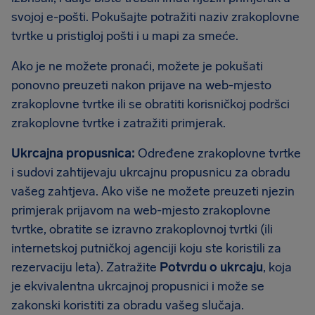
svojoj e-pošti. Pokušajte potražiti naziv zrakoplovne
tvrtke u pristigloj pošti i u mapi za smeće.
Ako je ne možete pronaći, možete je pokušati
ponovno preuzeti nakon prijave na web-mjesto
zrakoplovne tvrtke ili se obratiti korisničkoj podršci
zrakoplovne tvrtke i zatražiti primjerak.
Ukrcajna propusnica:
Određene zrakoplovne tvrtke
i sudovi zahtijevaju ukrcajnu propusnicu za obradu
vašeg zahtjeva. Ako više ne možete preuzeti njezin
primjerak prijavom na web-mjesto zrakoplovne
tvrtke, obratite se izravno zrakoplovnoj tvrtki (ili
internetskoj putničkoj agenciji koju ste koristili za
rezervaciju leta). Zatražite
Potvrdu o ukrcaju
, koja
je ekvivalentna ukrcajnoj propusnici i može se
zakonski koristiti za obradu vašeg slučaja.