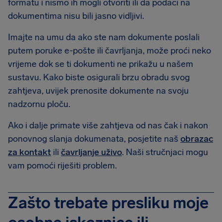
formatu i nismo ih mogli otvoriti ili da podaci na
dokumentima nisu bili jasno vidljivi.
Imajte na umu da ako ste nam dokumente poslali
putem poruke e-pošte ili čavrljanja, može proći neko
vrijeme dok se ti dokumenti ne prikažu u našem
sustavu. Kako biste osigurali brzu obradu svog
zahtjeva, uvijek prenosite dokumente na svoju
nadzornu ploču.
Ako i dalje primate više zahtjeva od nas čak i nakon
ponovnog slanja dokumenata, posjetite naš
obrazac
za kontakt
ili
čavrljanje uživo
. Naši stručnjaci mogu
vam pomoći riješiti problem.
Zašto trebate presliku moje