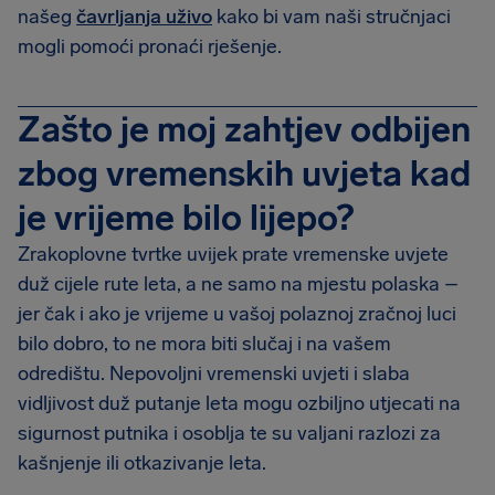
našeg
čavrljanja uživo
kako bi vam naši stručnjaci
mogli pomoći pronaći rješenje.
Zašto je moj zahtjev odbijen
zbog vremenskih uvjeta kad
je vrijeme bilo lijepo?
Zrakoplovne tvrtke uvijek prate vremenske uvjete
duž cijele rute leta, a ne samo na mjestu polaska –
jer čak i ako je vrijeme u vašoj polaznoj zračnoj luci
bilo dobro, to ne mora biti slučaj i na vašem
odredištu. Nepovoljni vremenski uvjeti i slaba
vidljivost duž putanje leta mogu ozbiljno utjecati na
sigurnost putnika i osoblja te su valjani razlozi za
kašnjenje ili otkazivanje leta.