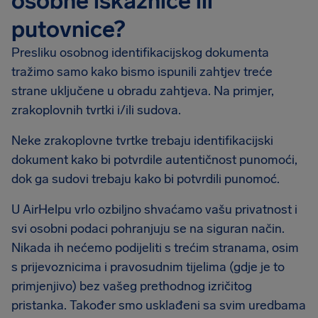
osobne iskaznice ili
putovnice?
Presliku osobnog identifikacijskog dokumenta
tražimo samo kako bismo ispunili zahtjev treće
strane uključene u obradu zahtjeva. Na primjer,
zrakoplovnih tvrtki i/ili sudova.
Neke zrakoplovne tvrtke trebaju identifikacijski
dokument kako bi potvrdile autentičnost punomoći,
dok ga sudovi trebaju kako bi potvrdili punomoć.
U AirHelpu vrlo ozbiljno shvaćamo vašu privatnost i
svi osobni podaci pohranjuju se na siguran način.
Nikada ih nećemo podijeliti s trećim stranama, osim
s prijevoznicima i pravosudnim tijelima (gdje je to
primjenjivo) bez vašeg prethodnog izričitog
pristanka. Također smo usklađeni sa svim uredbama