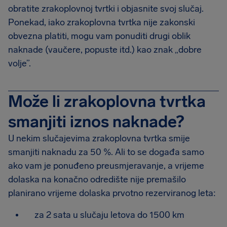
obratite zrakoplovnoj tvrtki i objasnite svoj slučaj.
Ponekad, iako zrakoplovna tvrtka nije zakonski
obvezna platiti, mogu vam ponuditi drugi oblik
naknade (vaučere, popuste itd.) kao znak „dobre
volje”.
Može li zrakoplovna tvrtka
smanjiti iznos naknade?
U nekim slučajevima zrakoplovna tvrtka smije
smanjiti naknadu za 50 %. Ali to se događa samo
ako vam je ponuđeno preusmjeravanje, a vrijeme
dolaska na konačno odredište nije premašilo
planirano vrijeme dolaska prvotno rezerviranog leta:
za 2 sata u slučaju letova do 1500 km