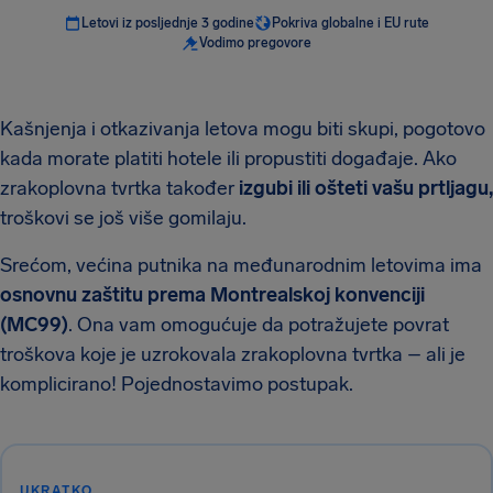
Letovi iz posljednje 3 godine
Pokriva globalne i EU rute
Vodimo pregovore
Kašnjenja i otkazivanja letova mogu biti skupi, pogotovo
kada morate platiti hotele ili propustiti događaje. Ako
zrakoplovna tvrtka također
izgubi ili ošteti vašu prtljagu,
troškovi se još više gomilaju.
Srećom, većina putnika na međunarodnim letovima ima
osnovnu zaštitu prema Montrealskoj konvenciji
(MC99)
. Ona vam omogućuje da potražujete povrat
troškova koje je uzrokovala zrakoplovna tvrtka – ali je
komplicirano! Pojednostavimo postupak.
UKRATKO