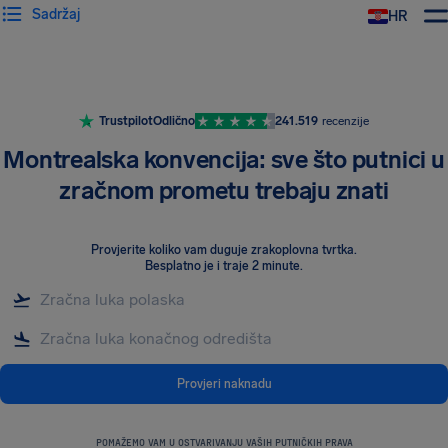
Sadržaj
HR
AirHelp
Trustpilot
Odlično
241.519
recenzije
Montrealska konvencija: sve što putnici u
zračnom prometu trebaju znati
Provjerite koliko vam duguje zrakoplovna tvrtka
.
Besplatno je i traje 2 minute.
Provjeri naknadu
POMAŽEMO VAM U OSTVARIVANJU VAŠIH PUTNIČKIH PRAVA