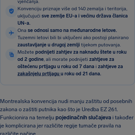
vjenčanja.
Konvenciju priznaje više od 140 zemalja i teritorija,
uključujući
sve zemlje EU-a i većinu država članica
UN-a.
Ona
se odnosi samo na međunarodne letove.
Tuzemni letovi bili bi uključeni ako postoji planirano
zaustavljanje u drugoj zemlji
tijekom putovanja.
Možete
podnijeti zahtjev za naknadu štete u roku
od 2 godine
, ali morate podnijeti
zahtjeve za
oštećenu prtljagu u roku od 7 dana
i
zahtjeve za
zakašnjelu prtljagu
u roku od 21 dana.
Montrealska konvencija nudi manju zaštitu od posebnih
zakona o zaštiti putnika kao što je Uredba EZ 261.
Funkcionira na temelju
pojedinačnih slučajeva
i također
je komplicirana jer različite regije tumače pravila na
različite načine.