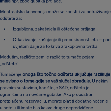
imala
npr. zbog gubitka prtljage.
Montrealska konvencija može se koristiti za potraživanje
odštete za:
Izgubljena, zakašnjela ili oštećena prtljaga
Otkazivanje, kašnjenje ili prebukiranost leta – pod
uvjetom da je za to kriva zrakoplovna tvrtka
Međutim, različite zemlje različito tumače pojam
„odštete”.
Tumačenje
onoga što točno odšteta uključuje razlikuje
se ovisno o tome gdje se vaš slučaj obrađuje.
U nekim
pravnim sustavima, kao što je SAD, odšteta je
ograničena na novčane gubitke. Ako propustite
pretplaćenu rezervaciju, morate platiti dodatno noćenje
u hotelu ili imate bilo kakve druge nepredviđene