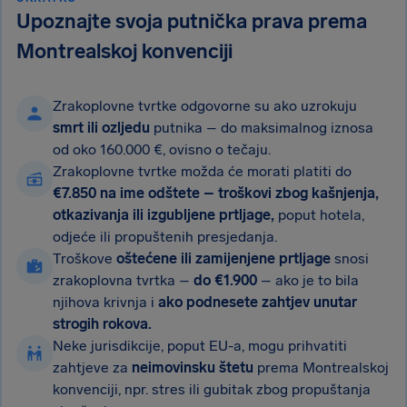
Upoznajte svoja putnička prava prema
Montrealskoj konvenciji
Zrakoplovne tvrtke odgovorne su ako uzrokuju
smrt ili ozljedu
putnika – do maksimalnog iznosa
od oko 160.000 €, ovisno o tečaju.
Zrakoplovne tvrtke možda će morati platiti do
€7.850 na ime odštete – troškovi zbog kašnjenja,
otkazivanja ili izgubljene prtljage,
poput hotela,
odjeće ili propuštenih presjedanja.
Troškove
oštećene ili zamijenjene prtljage
snosi
zrakoplovna tvrtka –
do €1.900
– ako je to bila
njihova krivnja i
ako podnesete zahtjev unutar
strogih rokova.
Neke jurisdikcije, poput EU-a, mogu prihvatiti
zahtjeve za
neimovinsku štetu
prema Montrealskoj
konvenciji, npr. stres ili gubitak zbog propuštanja