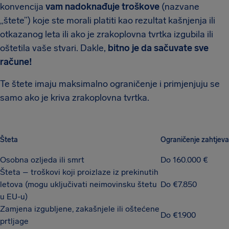
konvencija
vam nadoknađuje troškove
(nazvane
„štete”) koje ste morali platiti kao rezultat kašnjenja ili
otkazanog leta ili ako je zrakoplovna tvrtka izgubila ili
oštetila vaše stvari. Dakle,
bitno je da sačuvate sve
račune!
Te štete imaju maksimalno ograničenje i primjenjuju se
samo ako je kriva zrakoplovna tvrtka.
Šteta
Ograničenje zahtjeva
Osobna ozljeda ili smrt
Do 160.000 €
Šteta – troškovi koji proizlaze iz prekinutih
letova (mogu uključivati neimovinsku štetu
Do €7.850
u EU-u)
Zamjena izgubljene, zakašnjele ili oštećene
Do €1.900
prtljage