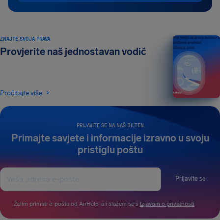
ZNAJTE SVOJA PRAVA
Vaš vodič za prava putnika u
zračnom prometu
Provjerite naš jednostavan vodič
IZDANJE 2026.
Pročitajte više
PRIJAVITE SE NA NAŠ BILTEN
Primajte savjete i informacije izravno u svoju
pristiglu poštu
Prijavite se
Želim primati e-poštu od AirHelp-a i slažem se s
Izjavom o privatnosti
.