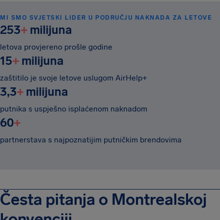
MI SMO SVJETSKI LIDER U PODRUČJU NAKNADA ZA LETOVE
253
+
milijuna
letova provjereno prošle godine
15
+
milijuna
zaštitilo je svoje letove uslugom AirHelp+
3,3
+
milijuna
putnika s uspješno isplaćenom naknadom
60
+
partnerstava s najpoznatijim putničkim brendovima
Česta pitanja o Montrealskoj
konvenciji