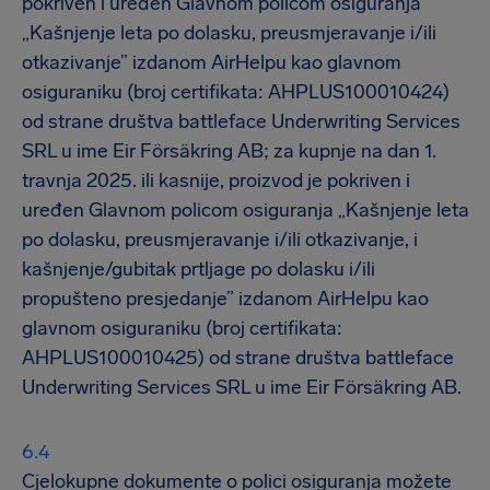
pokriven i uređen Glavnom policom osiguranja
„Kašnjenje leta po dolasku, preusmjeravanje i/ili
otkazivanje” izdanom AirHelpu kao glavnom
osiguraniku (broj certifikata: AHPLUS100010424)
od strane društva battleface Underwriting Services
SRL u ime Eir Försäkring AB; za kupnje na dan 1.
travnja 2025. ili kasnije, proizvod je pokriven i
uređen Glavnom policom osiguranja „Kašnjenje leta
po dolasku, preusmjeravanje i/ili otkazivanje, i
kašnjenje/gubitak prtljage po dolasku i/ili
propušteno presjedanje” izdanom AirHelpu kao
glavnom osiguraniku (broj certifikata:
AHPLUS100010425) od strane društva battleface
Underwriting Services SRL u ime Eir Försäkring AB.
Cjelokupne dokumente o polici osiguranja možete