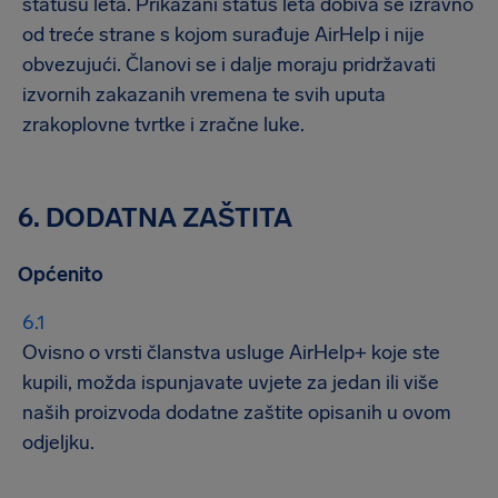
statusu leta. Prikazani status leta dobiva se izravno
od treće strane s kojom surađuje AirHelp i nije
obvezujući. Članovi se i dalje moraju pridržavati
izvornih zakazanih vremena te svih uputa
zrakoplovne tvrtke i zračne luke.
6. DODATNA ZAŠTITA
Općenito
Ovisno o vrsti članstva usluge AirHelp+ koje ste
kupili, možda ispunjavate uvjete za jedan ili više
naših proizvoda dodatne zaštite opisanih u ovom
odjeljku.