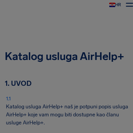
HR
AirHelp
Katalog usluga AirHelp+
1. UVOD
Katalog usluga AirHelp+ naš je potpuni popis usluga
AirHelp+ koje vam mogu biti dostupne kao članu
usluge AirHelp+.