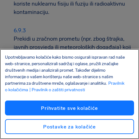
koriste nuklearnu fisiju ili fuziju ili radioaktivnu
kontaminaciju.
Prekidi u zračnom prometu (npr. zbog štrajka,
javnih prosvjeda ili meteoroloških događaja) koji
traju duže od 7 uzastopnih dana. Događaji od 8.
Upotrebljavamo kolačiće kako bismo osigurali ispravan rad naše
dana nadalje nisu pokriveni.
web-stranice, personalizirali sadržaj i oglase, pružili značajke
društvenih medija i analizirali promet. Također dijelimo
informacije o vašem korištenju naše web-stranice s našim
partnerima za društvene mreže, oglašavanje i analitiku.
Pravilnik
o kolačićima
Proglašena javnozdravstvena kriza, pandemija ili
| Pravilnik o zaštiti privatnosti
epidemija, uključujući posebno koronavirus
(COVID-19) i njegove varijante.
Prihvatite sve kolačiće
Postavke za kolačiće
Bilo koji gubitak, šteta ili trošak uzrokovan