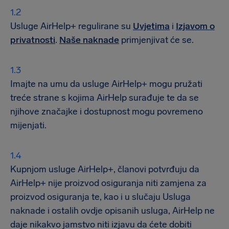
Usluge AirHelp+ regulirane su
Uvjetima
i
Izjavom o
privatnosti
.
Naše naknade
primjenjivat će se.
Imajte na umu da usluge AirHelp+ mogu pružati
treće strane s kojima AirHelp surađuje te da se
njihove značajke i dostupnost mogu povremeno
mijenjati.
Kupnjom usluge AirHelp+, članovi potvrđuju da
AirHelp+ nije proizvod osiguranja niti zamjena za
proizvod osiguranja te, kao i u slučaju Usluga
naknade i ostalih ovdje opisanih usluga, AirHelp ne
daje nikakvo jamstvo niti izjavu da ćete dobiti