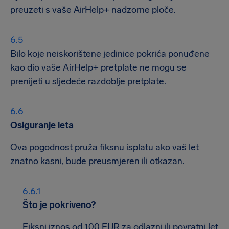
preuzeti s vaše AirHelp+ nadzorne ploče.
Bilo koje neiskorištene jedinice pokrića ponuđene
kao dio vaše AirHelp+ pretplate ne mogu se
prenijeti u sljedeće razdoblje pretplate.
Osiguranje leta
Ova pogodnost pruža fiksnu isplatu ako vaš let
znatno kasni, bude preusmjeren ili otkazan.
Što je pokriveno?
Fiksni iznos od 100 EUR za odlazni ili povratni let