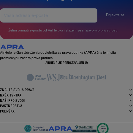
Prijavite se
Želim primati e-poštu od AirHelp-a i slažem se s
Izjavom o privatnosti
.
AirHelp je član Udruženja odvjetnika za prava putnika (APRA) čija je misija
promicanje i zaštita prava putnika.
AIRHELP JE PREDSTAVLJEN U:
ZNAJTE SVOJA PRAVA
NAŠA TVRTKA
NAŠI PROIZVODI
PARTNERSTVA
PODRŠKA