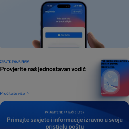
ZNAJTE SVOJA PRAVA
Vaš vodič za prava putnika u
zračnom prometu
Provjerite naš jednostavan vodič
IZDANJE 2026.
Pročitajte više
PRIJAVITE SE NA NAŠ BILTEN
Primajte savjete i informacije izravno u svoju
pristiglu poštu