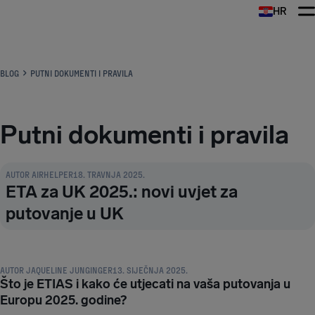
HR
AirHelp
BLOG
PUTNI DOKUMENTI I PRAVILA
Putni dokumenti i pravila
PUTNI DOKUMENTI I PRAVILA
AUTOR
AIRHELPER
18. TRAVNJA 2025.
ETA za UK 2025.: novi uvjet za
putovanje u UK
PUTNI DOKUMENTI I PRAVILA
AUTOR
JAQUELINE JUNGINGER
13. SIJEČNJA 2025.
Što je ETIAS i kako će utjecati na vaša putovanja u
Europu 2025. godine?