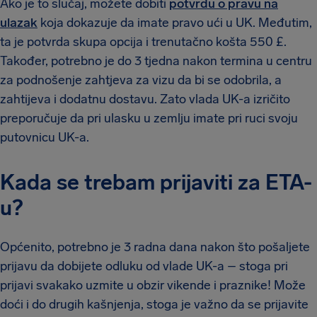
Ako je to slučaj, možete dobiti
potvrdu o pravu na
ulazak
koja dokazuje da imate pravo ući u UK. Međutim,
ta je potvrda skupa opcija i trenutačno košta 550 £.
Također, potrebno je do 3 tjedna nakon termina u centru
za podnošenje zahtjeva za vizu da bi se odobrila, a
zahtijeva i dodatnu dostavu. Zato vlada UK-a izričito
preporučuje da pri ulasku u zemlju imate pri ruci svoju
putovnicu UK-a.
Kada se trebam prijaviti za ETA-
u?
Općenito, potrebno je 3 radna dana nakon što pošaljete
prijavu da dobijete odluku od vlade UK-a – stoga pri
prijavi svakako uzmite u obzir vikende i praznike! Može
doći i do drugih kašnjenja, stoga je važno da se prijavite