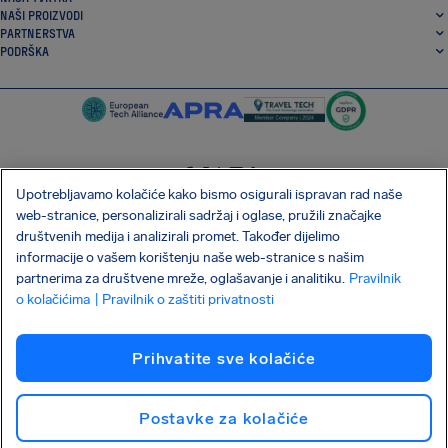
NAŠI PROIZVODI
PARTNERSTVA
PODRŠKA
Upotrebljavamo kolačiće kako bismo osigurali ispravan rad naše
SocialFacebook
SocialTwitter
SocialInstagram
SocialLinkedin
web-stranice, personalizirali sadržaj i oglase, pružili značajke
društvenih medija i analizirali promet. Također dijelimo
PREUZMITE NAŠU BESPLATNU APLIKACIJU
informacije o vašem korištenju naše web-stranice s našim
partnerima za društvene mreže, oglašavanje i analitiku.
Pravilnik
o kolačićima
| Pravilnik o zaštiti privatnosti
Uvjeti i odredbe
Pravilnik o zaštiti privatnosti
Kolačići
Prihvatite sve kolačiće
Napad na lanac opskrbe Shai-Hulud
Raskid ugovora
Hrvatski
Autorska prava © 2026 AirHelp
Postavke za kolačiće