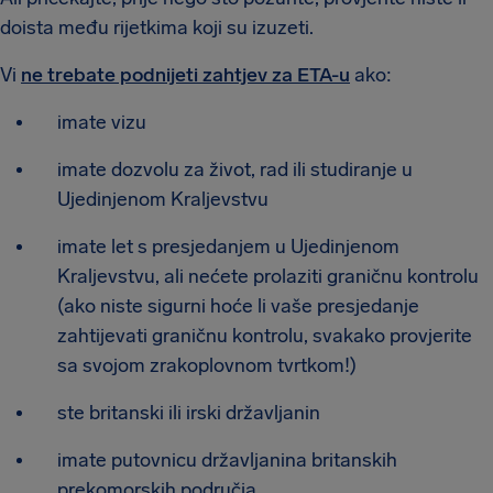
doista među rijetkima koji su izuzeti.
Vi
ne trebate podnijeti zahtjev za ETA-u
ako:
imate vizu
imate dozvolu za život, rad ili studiranje u
Ujedinjenom Kraljevstvu
imate let s presjedanjem u Ujedinjenom
Kraljevstvu, ali nećete prolaziti graničnu kontrolu
(ako niste sigurni hoće li vaše presjedanje
zahtijevati graničnu kontrolu, svakako provjerite
sa svojom zrakoplovnom tvrtkom!)
ste britanski ili irski državljanin
imate putovnicu državljanina britanskih
prekomorskih područja