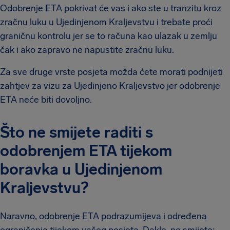
Odobrenje ETA pokrivat će vas i ako ste u tranzitu kroz
zračnu luku u Ujedinjenom Kraljevstvu i trebate proći
graničnu kontrolu jer se to računa kao ulazak u zemlju
čak i ako zapravo ne napustite zračnu luku.
Za sve druge vrste posjeta možda ćete morati podnijeti
zahtjev za vizu za Ujedinjeno Kraljevstvo jer odobrenje
ETA neće biti dovoljno.
Što ne smijete raditi s
odobrenjem ETA tijekom
boravka u Ujedinjenom
Kraljevstvu?
Naravno, odobrenje ETA podrazumijeva i određena
ograničenja tijekom vašeg posjeta. Dakle, ne smijete: