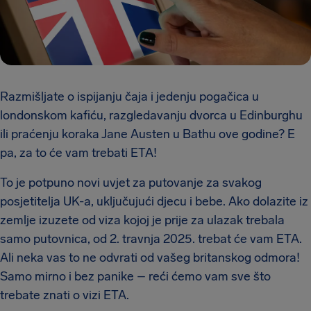
Razmišljate o ispijanju čaja i jedenju pogačica u
londonskom kafiću, razgledavanju dvorca u Edinburghu
ili praćenju koraka Jane Austen u Bathu ove godine? E
pa, za to će vam trebati ETA!
To je potpuno novi uvjet za putovanje za svakog
posjetitelja UK-a, uključujući djecu i bebe. Ako dolazite iz
zemlje izuzete od viza kojoj je prije za ulazak trebala
samo putovnica, od 2. travnja 2025. trebat će vam ETA.
Ali neka vas to ne odvrati od vašeg britanskog odmora!
Samo mirno i bez panike – reći ćemo vam sve što
trebate znati o vizi ETA.