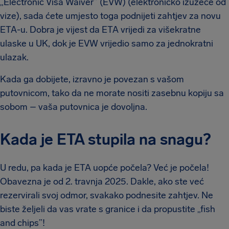
„Electronic Visa Waiver” (EVW) (elektroničko izuzeće od
vize), sada ćete umjesto toga podnijeti zahtjev za novu
ETA-u. Dobra je vijest da ETA vrijedi za višekratne
ulaske u UK, dok je EVW vrijedio samo za jednokratni
ulazak.
Kada ga dobijete, izravno je povezan s vašom
putovnicom, tako da ne morate nositi zasebnu kopiju sa
sobom – vaša putovnica je dovoljna.
Kada je ETA stupila na snagu?
U redu, pa kada je ETA uopće počela? Već je počela!
Obavezna je od 2. travnja 2025. Dakle, ako ste već
rezervirali svoj odmor, svakako podnesite zahtjev. Ne
biste željeli da vas vrate s granice i da propustite „fish
and chips”!