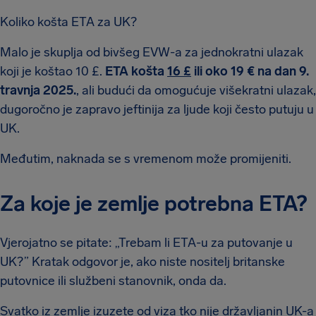
Koliko košta ETA za UK?
Malo je skuplja od bivšeg EVW-a za jednokratni ulazak
koji je koštao 10 £.
ETA košta
16 £
ili oko 19 € na dan 9.
travnja 2025.
, ali budući da omogućuje višekratni ulazak,
dugoročno je zapravo jeftinija za ljude koji često putuju u
UK.
Međutim, naknada se s vremenom može promijeniti.
Za koje je zemlje potrebna ETA?
Vjerojatno se pitate: „Trebam li ETA-u za putovanje u
UK?” Kratak odgovor je, ako niste nositelj britanske
putovnice ili službeni stanovnik, onda da.
Svatko iz zemlje izuzete od viza tko nije državljanin UK-a