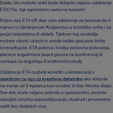
Dakle, što možete raditi kada dobijete valjano odobrenje
ETA? Pa, nije ograničeno samo na turizam!
Putna viza ETA UK daje vam odobrenje za boravak do 6
mjeseci u Ujedinjenom Kraljevstvu u turističke svrhe i za
posjet prijateljima ili obitelji. Tijekom tog razdoblja
možete ulaziti i izlaziti iz zemlje koliko god puta želite.
Iznenađujuće, ETA pokriva i kratka poslovna putovanja,
plaćene angažmane poput govora na konferenciji ili
nastupa na događaju ili kratkoročni studij.
Odobrenje ETA možete koristiti i u kombinaciji s
olakšicom za vizu za kreativne djelatnike
ako dolazite
na manje od 3 mjeseca kao izvođač ili član filmske ekipe.
Sve dok imate valjanu potvrdu o sponzorstvu, možete
obavljati stručno osposobljavanje, studirati i privremeno
raditi bez dodatnih viza.