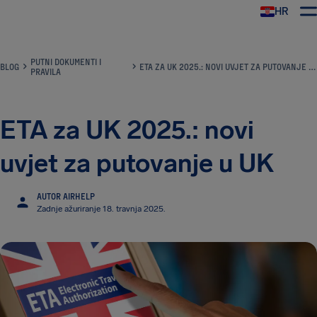
HR
AirHelp
PUTNI DOKUMENTI I
BLOG
ETA ZA UK 2025.: NOVI UVJET ZA PUTOVANJE U UK
PRAVILA
ETA za UK 2025.: novi
uvjet za putovanje u UK
AUTOR AIRHELP
Zadnje ažuriranje 18. travnja 2025.