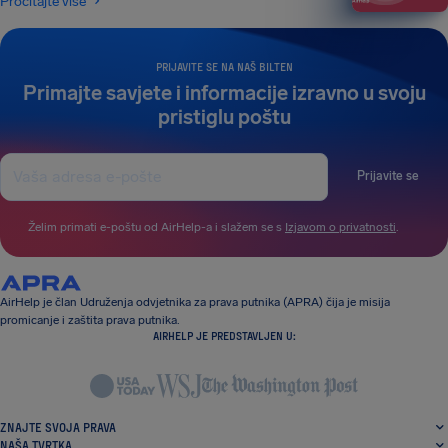
Pročitajte više
PRIJAVITE SE NA NAŠ BILTEN
Primajte savjete i informacije izravno u svoju
pristiglu poštu
Prijavite se
Želim primati e-poštu od AirHelp-a i slažem se s
Izjavom o privatnosti
.
AirHelp je član Udruženja odvjetnika za prava putnika (APRA) čija je misija
promicanje i zaštita prava putnika.
AIRHELP JE PREDSTAVLJEN U:
ZNAJTE SVOJA PRAVA
NAŠA TVRTKA