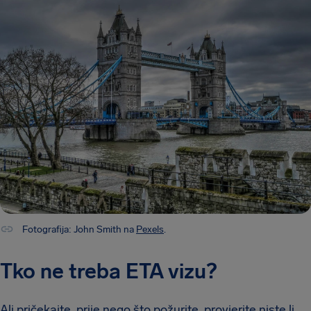
Fotografija: John Smith na
Pexels
.
Tko ne treba ETA vizu?
Ali pričekajte, prije nego što požurite, provjerite niste li