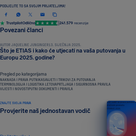
PODIJELITE TO SA SVOJIM PRIJATELJIMA!
Trustpilot
Odlično
241.579
recenzije
PUTNI DOKUMENTI I PRAVILA
Povezani članci
AUTOR
JAQUELINE JUNGINGER
13. SIJEČNJA 2025.
Što je ETIAS i kako će utjecati na vaša putovanja u
Europu 2025. godine?
Pregled po kategorijama
NAKNADA I PRAVA PUTNIKA
SAVJETI I TRIKOVI ZA PUTOVANJA
TERMINOLOGIJA I LOGISTIKA LETOVA
PRTLJAGA I SIGURNOSNA PRAVILA
VIJESTI I NOVOSTI
PUTNI DOKUMENTI I PRAVILA
ZNAJTE SVOJA PRAVA
Vaš vodič za prava putnika u
zračnom prometu
Provjerite naš jednostavan vodič
IZDANJE 2026.