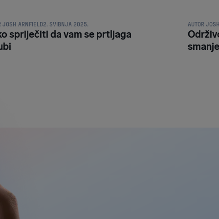
R
JOSH ARNFIELD
2. SVIBNJA 2025.
AUTOR
JOSH
o spriječiti da vam se prtljaga
Održivo
ubi
smanje