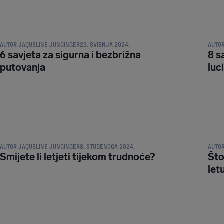
SAVJETI I TRIKOVI ZA PUTOVANJA
SAVJE
AUTOR
JAQUELINE JUNGINGER
23. SVIBNJA 2024.
AUTO
6 savjeta za sigurna i bezbrižna
8 s
putovanja
luci
SAVJETI I TRIKOVI ZA PUTOVANJA
SAVJE
AUTOR
JAQUELINE JUNGINGER
8. STUDENOGA 2024.
AUTO
Smijete li letjeti tijekom trudnoće?
Što
let
SAVJETI I TRIKOVI ZA PUTOVANJA
SAVJE