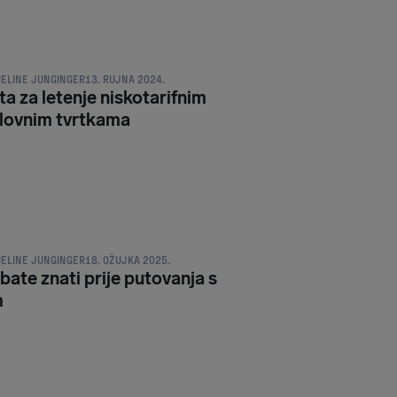
RIKOVI ZA PUTOVANJA
ELINE JUNGINGER
13. RUJNA 2024.
ta za letenje niskotarifnim
lovnim tvrtkama
RIKOVI ZA PUTOVANJA
ELINE JUNGINGER
18. OŽUJKA 2025.
bate znati prije putovanja s
m
RIKOVI ZA PUTOVANJA