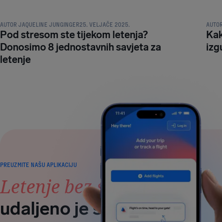
AUTOR
JAQUELINE JUNGINGER
25. VELJAČE 2025.
AUTO
Pod stresom ste tijekom letenja?
Kak
Donosimo 8 jednostavnih savjeta za
izg
letenje
PREUZMITE NAŠU APLIKACIJU
Letenje bez stresa
udaljeno je samo jedno