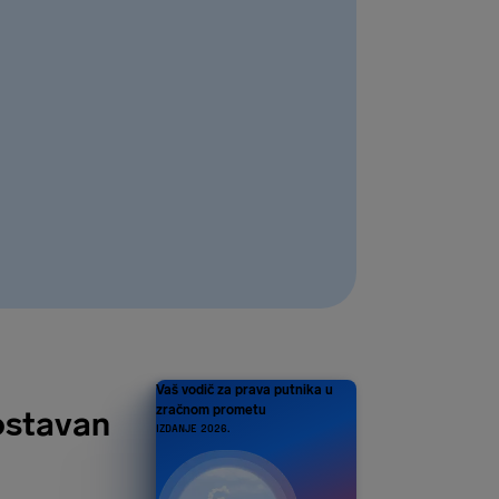
Vaš vodič za prava putnika u
zračnom prometu
ostavan
IZDANJE 2026.