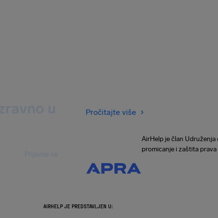
izravno u
Pročitajte više
AirHelp je član Udruženja 
promicanje i zaštita prava
Prijavite se
AIRHELP JE PREDSTAVLJEN U: