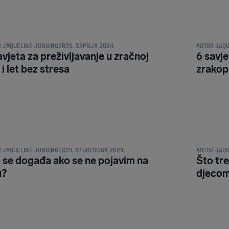
TI I TRIKOVI ZA PUTOVANJA
SAVJETI I T
R
JAQUELINE JUNGINGER
25. SRPNJA 2024.
AUTOR
JAQU
avjeta za preživljavanje u zračnoj
6 savje
 i let bez stresa
zrakop
TI I TRIKOVI ZA PUTOVANJA
SAVJETI I T
R
JAQUELINE JUNGINGER
25. STUDENOGA 2024.
AUTOR
JAQU
 se događa ako se ne pojavim na
Što tre
u?
djeco
TI I TRIKOVI ZA PUTOVANJA
SAVJETI I T