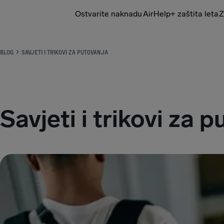
Ostvarite naknadu
AirHelp+ zaštita leta
Z
AirHelp
BLOG
SAVJETI I TRIKOVI ZA PUTOVANJA
Savjeti i trikovi za 