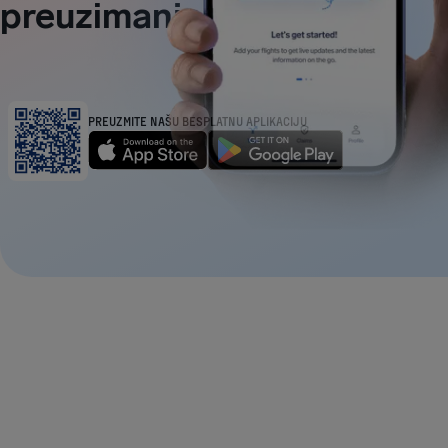
preuzimanje
PREUZMITE NAŠU BESPLATNU APLIKACIJU