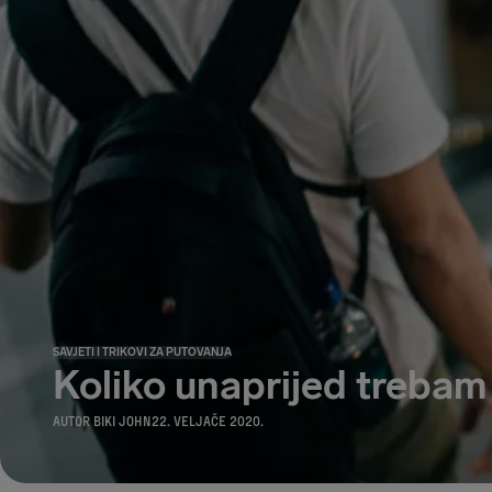
SAVJETI I TRIKOVI ZA PUTOVANJA
Koliko unaprijed trebam 
AUTOR
BIKI JOHN
22. VELJAČE 2020.