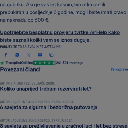
na gubitku. Ako je vaš let kasnio, bio otkazan ili
prebukiran u posljednje 3 godine, mogli biste imati pravo
na naknadu do 600 €.
Upotrijebite besplatnu provjeru tvrtke AirHelp kako
biste saznali koliki vam se iznos duguje.
PODIJELITE TO SA SVOJIM PRIJATELJIMA!
Trustpilot
Odlično
241.521
recenzije
SAVJETI I TRIKOVI ZA PUTOVANJA
Povezani članci
Prikaži sve
AUTOR
BIKI JOHN
22. VELJAČE 2020.
SAVJETI I TRIKOVI ZA PUTOVANJA
Koliko unaprijed trebam rezervirati let?
AUTOR
JAQUELINE JUNGINGER
23. SVIBNJA 2024.
SAVJETI I TRIKOVI ZA PUTOVANJA
6 savjeta za sigurna i bezbrižna putovanja
AUTOR
JAQUELINE JUNGINGER
25. SRPNJA 2024.
8 savjeta za preživljavanje u zračnoj luci i let bez stresa