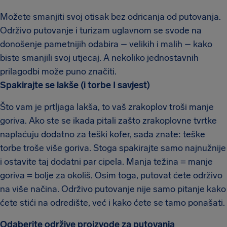
Možete smanjiti svoj otisak bez odricanja od putovanja.
Održivo putovanje i turizam uglavnom se svode na
donošenje pametnijih odabira – velikih i malih – kako
biste smanjili svoj utjecaj. A nekoliko jednostavnih
prilagodbi može puno značiti.
Spakirajte se lakše (i torbe I savjest)
Što vam je prtljaga lakša, to vaš zrakoplov troši manje
goriva. Ako ste se ikada pitali zašto zrakoplovne tvrtke
naplaćuju dodatno za teški kofer, sada znate: teške
torbe troše više goriva. Stoga spakirajte samo najnužnije
i ostavite taj dodatni par cipela. Manja težina = manje
goriva = bolje za okoliš. Osim toga, putovat ćete održivo
na više načina. Održivo putovanje nije samo pitanje kako
ćete stići na odredište, već i kako ćete se tamo ponašati.
Odaberite održive proizvode za putovanja