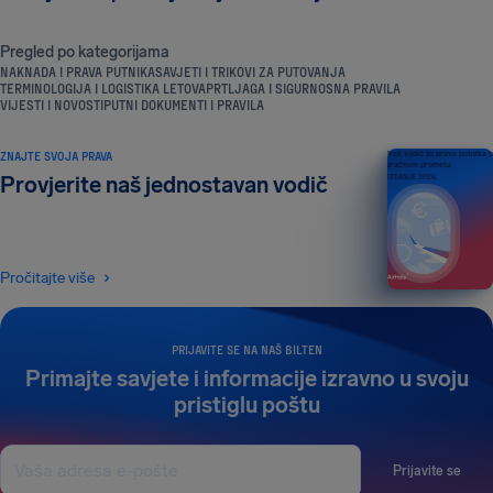
Pregled po kategorijama
NAKNADA I PRAVA PUTNIKA
SAVJETI I TRIKOVI ZA PUTOVANJA
TERMINOLOGIJA I LOGISTIKA LETOVA
PRTLJAGA I SIGURNOSNA PRAVILA
VIJESTI I NOVOSTI
PUTNI DOKUMENTI I PRAVILA
ZNAJTE SVOJA PRAVA
Vaš vodič za prava putnika u
zračnom prometu
Provjerite naš jednostavan vodič
IZDANJE 2026.
Pročitajte više
PRIJAVITE SE NA NAŠ BILTEN
Primajte savjete i informacije izravno u svoju
pristiglu poštu
Prijavite se