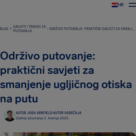
HR
AirHelp
SAVJETI I TRIKOVI ZA
BLOG
ODRŽIVO PUTOVANJE: PRAKTIČNI SAVJETI ZA SMANJENJE UGLJIČNOG OTISKA NA PUTU
PUTOVANJA
Održivo putovanje:
praktični savjeti za
smanjenje ugljičnog otiska
na putu
AUTOR JOSH ARNFIELD
·
AUTOR SADRŽAJA
Zadnje ažuriranje 2. travnja 2025.