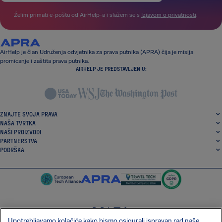
Želim primati e-poštu od AirHelp-a i slažem se s
Izjavom o privatnosti
.
AirHelp je član Udruženja odvjetnika za prava putnika (APRA) čija je misija
promicanje i zaštita prava putnika.
AIRHELP JE PREDSTAVLJEN U:
ZNAJTE SVOJA PRAVA
NAŠA TVRTKA
NAŠI PROIZVODI
PARTNERSTVA
PODRŠKA
Upotrebljavamo kolačiće kako bismo osigurali ispravan rad naše
SocialFacebook
SocialTwitter
SocialInstagram
SocialLinkedin