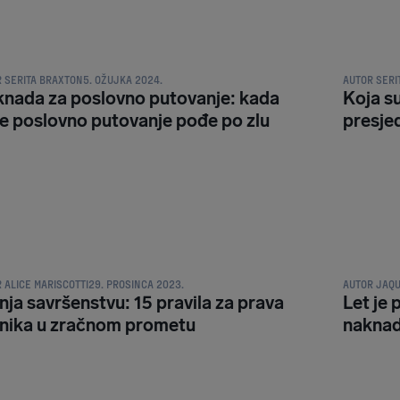
DA I PRAVA PUTNIKA
NAKNADA I 
R
SERITA BRAXTON
5. OŽUJKA 2024.
AUTOR
SERI
nada za poslovno putovanje: kada
Koja su
e poslovno putovanje pođe po zlu
presjed
DA I PRAVA PUTNIKA
NAKNADA I 
R
ALICE MARISCOTTI
29. PROSINCA 2023.
AUTOR
JAQU
nja savršenstvu: 15 pravila za prava
Let je 
nika u zračnom prometu
nakna