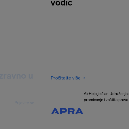
vodič
izravno u
Pročitajte više
AirHelp je član Udruženja 
promicanje i zaštita prava
Prijavite se