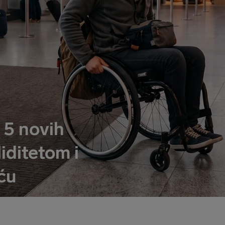
 5 novih
liditetom i
ću