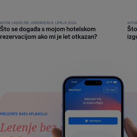
NAKNADA I PRAVA PUTNIKA
NAKNA
AUTOR
JAQUELINE JUNGINGER
14. LIPNJA 2024.
AUTO
Što se događa s mojom hotelskom
Što
rezervacijom ako mi je let otkazan?
izg
PREUZMITE NAŠU APLIKACIJU
Letenje bez stresa