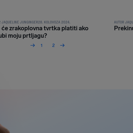
DA I PRAVA PUTNIKA
NAKNADA I 
R
JAQUELINE JUNGINGER
28. KOLOVOZA 2024.
AUTOR
JAQU
 će zrakoplovna tvrtka platiti ako
Prekinu
ubi moju prtljagu?
1
2