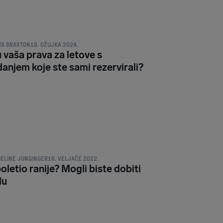
PRAVA PUTNIKA
TA BRAXTON
18. OŽUJKA 2024.
 vaša prava za letove s
anjem koje ste sami rezervirali?
PRAVA PUTNIKA
ELINE JUNGINGER
16. VELJAČE 2022.
poletio ranije? Mogli biste dobiti
du