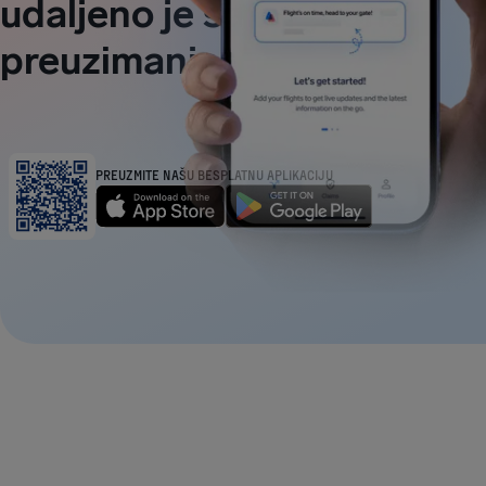
udaljeno je samo jedno
preuzimanje
PREUZMITE NAŠU BESPLATNU APLIKACIJU