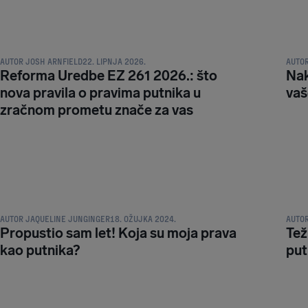
NAKNADA I PRAVA PUTNIKA
NAKNA
AUTOR
JOSH ARNFIELD
22. LIPNJA 2026.
AUTO
Reforma Uredbe EZ 261 2026.: što
Nak
nova pravila o pravima putnika u
vaš
zračnom prometu znače za vas
NAKNADA I PRAVA PUTNIKA
NAKNA
AUTOR
JAQUELINE JUNGINGER
18. OŽUJKA 2024.
AUTO
Propustio sam let! Koja su moja prava
Tež
kao putnika?
put