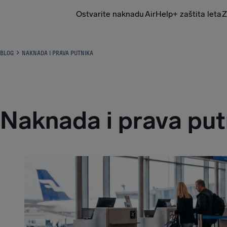
Ostvarite naknadu
AirHelp+ zaštita leta
Z
AirHelp
BLOG
NAKNADA I PRAVA PUTNIKA
Naknada i prava put