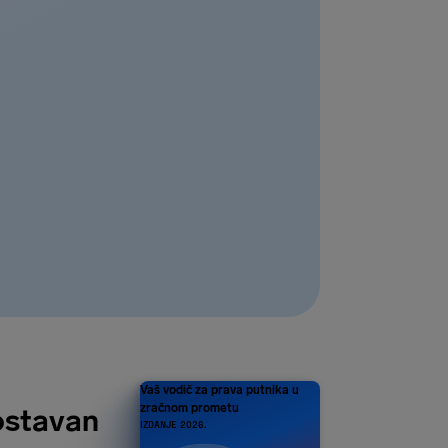
Vaš vodič za prava putnika u
zračnom prometu
ostavan
IZDANJE 2026.