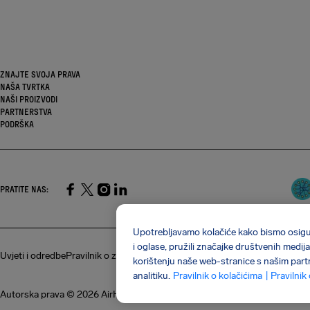
ZNAJTE SVOJA PRAVA
NAŠA TVRTKA
NAŠI PROIZVODI
PARTNERSTVA
PODRŠKA
PRATITE NAS
:
SocialFacebook
SocialTwitter
SocialInstagram
SocialLinkedin
Upotrebljavamo kolačiće kako bismo osigura
i oglase, pružili značajke društvenih medija
Uvjeti i odredbe
Pravilnik o zaštiti privatnosti
Kolačići
Napad na lanac opskr
korištenju naše web-stranice s našim part
analitiku.
Pravilnik o kolačićima
| Pravilnik
Autorska prava © 2026 AirHelp