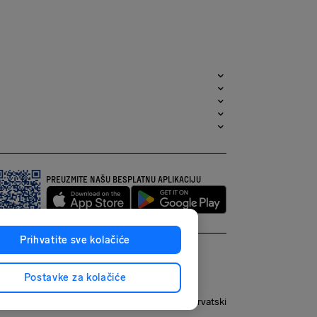
PREUZMITE NAŠU BESPLATNU APLIKACIJU
Prihvatite sve kolačiće
Postavke za kolačiće
Hrvatski