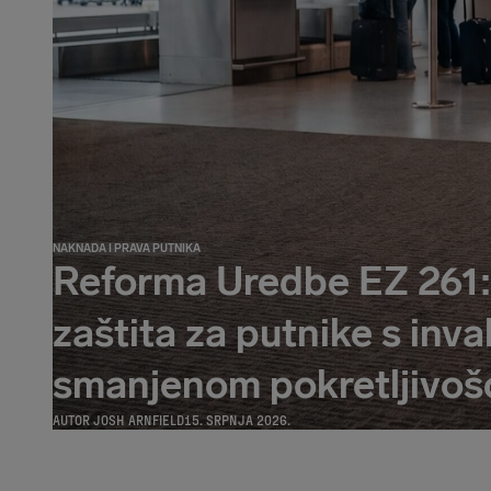
NAKNADA I PRAVA PUTNIKA
Reforma Uredbe EZ 261:
zaštita za putnike s inva
smanjenom pokretljivoš
AUTOR
JOSH ARNFIELD
15. SRPNJA 2026.