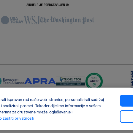
AIRHELP JE PREDSTAVLJEN U:
li ispravan rad naše web-stranice, personalizirali sadržaj
 i analizirali promet. Također dijelimo informacije o vašem
be Shai-Hulud
Raskid ugovora
nerima za društvene mreže, oglašavanje i
 o zaštiti privatnosti