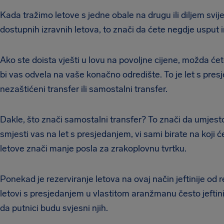
Kada tražimo letove s jedne obale na drugu ili diljem svi
dostupnih izravnih letova, to znači da ćete negdje usput 
Ako ste doista vješti u lovu na povoljne cijene, možda će
bi vas odvela na vaše konačno odredište. To je let s pre
nezaštićeni transfer ili samostalni transfer.
Dakle, što znači samostalni transfer? To znači da umjest
smjesti vas na let s presjedanjem, vi sami birate na koji 
letove znači manje posla za zrakoplovnu tvrtku.
Ponekad je rezerviranje letova na ovaj način jeftinije od 
letovi s presjedanjem u vlastitom aranžmanu često jeftinij
da putnici budu svjesni njih.