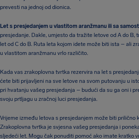
prevesti na jednoj od dionica.
Let s presjedanjem u vlastitom aranžmanu ili sa samos
presjedanje. Dakle, umjesto da tražite letove od A do B, t
let od C do B. Ruta leta kojom idete može biti ista – ali z
u vlastitom aranžmanu vrlo različito.
Kada vas zrakoplovna tvrtka rezervira na let s presjedan
ćete biti prijavljeni na sve letove na svom putovanju u i
pri hvatanju vašeg presjedanja – budući da su ga oni i pr
svoju prtljagu u zračnoj luci presjedanja.
Vrijeme između letova s presjedanjem može biti prilično
Zrakoplovna tvrtka je svjesna vašeg presjedanja i poneka
sljedeći let. Mogu čak ponuditi pomoć ako imate kratko vri