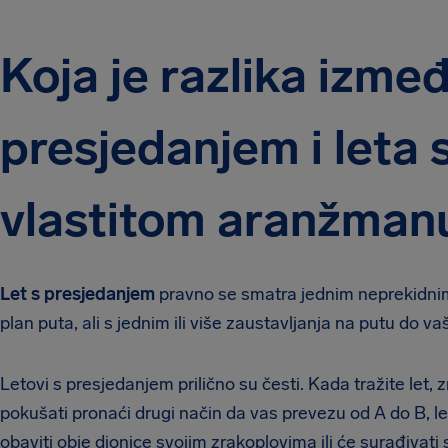
Koja je razlika izmeđ
presjedanjem i leta 
vlastitom aranžman
Let s presjedanjem
pravno se smatra jednim neprekidnim
plan puta, ali s jednim ili više zaustavljanja na putu do 
Letovi s presjedanjem prilično su česti. Kada tražite let, zr
pokušati pronaći drugi način da vas prevezu od A do B, 
obaviti obje dionice svojim zrakoplovima ili će surađiva