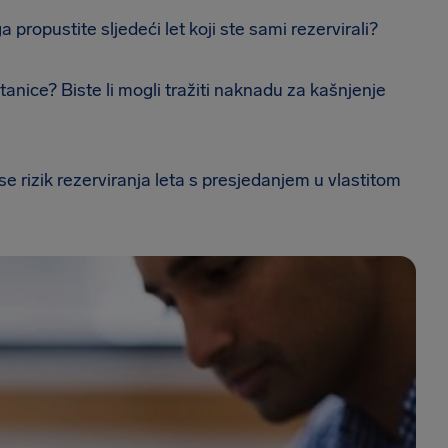
 propustite sljedeći let koji ste sami rezervirali?
anice? Biste li mogli tražiti naknadu za kašnjenje
e rizik rezerviranja leta s presjedanjem u vlastitom