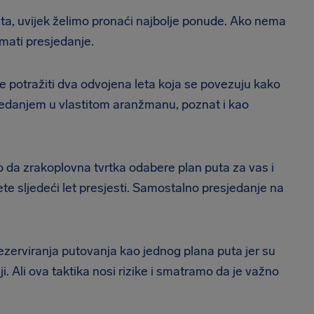
jeta, uvijek želimo pronaći najbolje ponude. Ako nema
imati presjedanje.
te potražiti dva odvojena leta koja se povezuju kako
sjedanjem u vlastitom aranžmanu, poznat i kao
o da zrakoplovna tvrtka odabere plan puta za vas i
ćete sljedeći let presjesti. Samostalno presjedanje na
rezerviranja putovanja kao jednog plana puta jer su
i. Ali ova taktika nosi rizike i smatramo da je važno