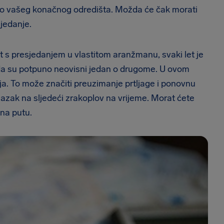
let do vašeg konačnog odredišta. Možda će čak morati
jedanje.
et s presjedanjem u vlastitom aranžmanu, svaki let je
da su potpuno neovisni jedan o drugome. U ovom
a. To može značiti preuzimanje prtljage i ponovnu
olazak na sljedeći zrakoplov na vrijeme. Morat ćete
na putu.