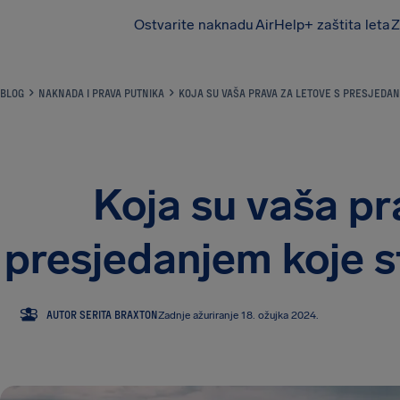
Ostvarite naknadu
AirHelp+ zaštita leta
Z
AirHelp
BLOG
NAKNADA I PRAVA PUTNIKA
KOJA SU VAŠA PRAVA ZA LETOVE S PRESJEDAN
Koja su vaša pr
presjedanjem koje st
SB
AUTOR SERITA BRAXTON
Zadnje ažuriranje 18. ožujka 2024.