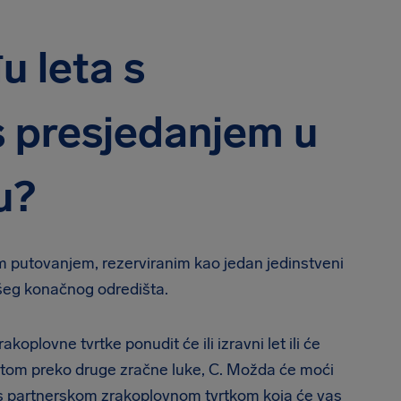
u leta s
s presjedanjem u
u?
 putovanjem, rezerviranim kao jedan jedinstveni
vašeg konačnog odredišta.
akoplovne tvrtke ponudit će ili izravni let ili će
letom preko druge zračne luke, C. Možda će moći
ti s partnerskom zrakoplovnom tvrtkom koja će vas