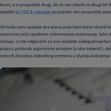
kasni, a vi propustite drugi, da će vas staviti na drugi 
isplatiti
do 700 $ naknade
po putniku ako propustite pres
Ali kada sami spajate dva plana puta kako biste stvorili l
rezerviran pod zasebnim referencama rezervacije, tako 
slučaju,
vi
ste odgovorni za sve aspekte vašeg presjedanj
prijavu, prolazak sigurnosne provjere (u oba smjera!) i d
ostaviti dovoljno slobodnog vremena u slučaju kašnjenja 