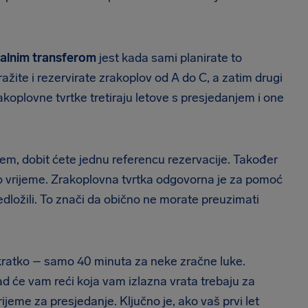
talnim transferom
jest kada sami planirate to
ražite i rezervirate zrakoplov od A do C, a zatim drugi
rakoplovne tvrtke tretiraju letove s presjedanjem i one
jem, dobit ćete jednu referencu rezervacije. Također
sto vrijeme. Zrakoplovna tvrtka odgovorna je za pomoć
edložili. To znači da obično ne morate preuzimati
 kratko – samo 40 minuta za neke zračne luke.
d će vam reći koja vam izlazna vrata trebaju za
jeme za presjedanje. Ključno je, ako vaš prvi let