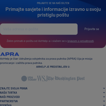
PRIJAVITE SE NA NAŠ BILTEN
Primajte savjete i informacije izravno u svoju
pristiglu poštu
Prijavite se
Želim primati e-poštu od AirHelp-a i slažem se s
Izjavom o privatnosti
.
AirHelp je član Udruženja odvjetnika za prava putnika (APRA) čija je misija
promicanje i zaštita prava putnika.
AIRHELP JE PREDSTAVLJEN U:
ZNAJTE SVOJA PRAVA
NAŠA TVRTKA
NAŠI PROIZVODI
PARTNERSTVA
PODRŠKA