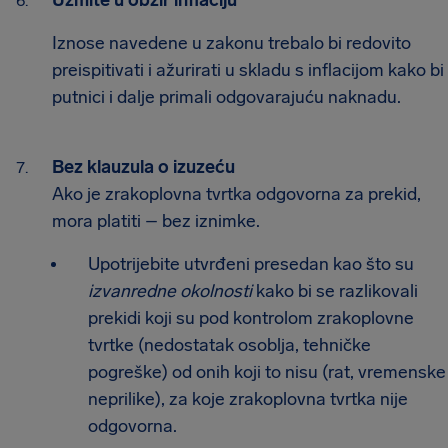
Uzmite u obzir inflaciju
Iznose navedene u zakonu trebalo bi redovito
preispitivati i ažurirati u skladu s inflacijom kako bi
putnici i dalje primali odgovarajuću naknadu.
Bez klauzula o izuzeću
Ako je zrakoplovna tvrtka odgovorna za prekid,
mora platiti – bez iznimke.
Upotrijebite utvrđeni presedan kao što su
izvanredne okolnosti
kako bi se razlikovali
prekidi koji su pod kontrolom zrakoplovne
tvrtke (nedostatak osoblja, tehničke
pogreške) od onih koji to nisu (rat, vremenske
neprilike), za koje zrakoplovna tvrtka nije
odgovorna.