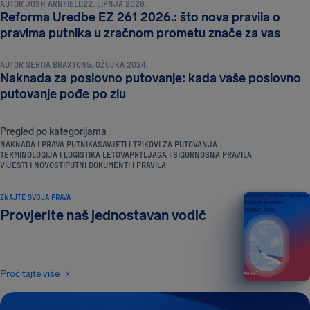
AUTOR
JOSH ARNFIELD
22. LIPNJA 2026.
Reforma Uredbe EZ 261 2026.: što nova pravila o
NAKNADA I PRAVA PUTNIKA
pravima putnika u zračnom prometu znače za vas
AUTOR
SERITA BRAXTON
5. OŽUJKA 2024.
Naknada za poslovno putovanje: kada vaše poslovno
putovanje pođe po zlu
Pregled po kategorijama
NAKNADA I PRAVA PUTNIKA
SAVJETI I TRIKOVI ZA PUTOVANJA
TERMINOLOGIJA I LOGISTIKA LETOVA
PRTLJAGA I SIGURNOSNA PRAVILA
VIJESTI I NOVOSTI
PUTNI DOKUMENTI I PRAVILA
ZNAJTE SVOJA PRAVA
Vaš vodič za prava putnika u
zračnom prometu
Provjerite naš jednostavan vodič
IZDANJE 2026.
Pročitajte više