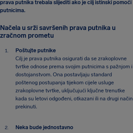
prava putnika trebala slijediti ako je cilj istinski pomoći
putnicima.
Načela u srži savršenih prava putnika u
zračnom prometu
Poštujte putnike
Cilj je prava putnika osigurati da se zrakoplovne
tvrtke odnose prema svojim putnicima s pažnjom i
dostojanstvom. Ona postavljaju standard
poštenog postupanja tijekom cijele usluge
zrakoplovne tvrtke, uključujući ključne trenutke
kada su letovi odgođeni, otkazani ili na drugi način
prekinuti.
Neka bude jednostavno