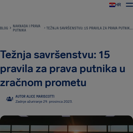
HR
AirHelp
NAKNADA I PRAVA
BLOG
TEŽNJA SAVRŠENSTVU: 15 PRAVILA ZA PRAVA PUTNIKA U ZRAČNOM PROMETU
PUTNIKA
Težnja savršenstvu: 15
pravila za prava putnika u
zračnom prometu
AUTOR ALICE MARISCOTTI
AM
Zadnje ažuriranje 29. prosinca 2023.