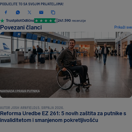
PODIJELITE TO SA SVOJIM PRIJATELJIMA!
Trustpilot
Odlično
241.590
recenzije
Povezani članci
Prikaži sve
NAKNADA I PRAVA PUTNIKA
AUTOR
JOSH ARNFIELD
15. SRPNJA 2026.
Reforma Uredbe EZ 261: 5 novih zaštita za putnike s
NAKNADA I PRAVA PUTNIKA
invaliditetom i smanjenom pokretljivošću