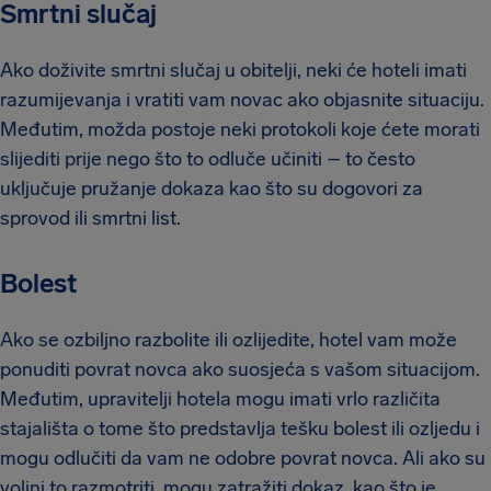
Smrtni slučaj
Ako doživite smrtni slučaj u obitelji, neki će hoteli imati
razumijevanja i vratiti vam novac ako objasnite situaciju.
Međutim, možda postoje neki protokoli koje ćete morati
slijediti prije nego što to odluče učiniti – to često
uključuje pružanje dokaza kao što su dogovori za
sprovod ili smrtni list.
Bolest
Ako se ozbiljno razbolite ili ozlijedite, hotel vam može
ponuditi povrat novca ako suosjeća s vašom situacijom.
Međutim, upravitelji hotela mogu imati vrlo različita
stajališta o tome što predstavlja tešku bolest ili ozljedu i
mogu odlučiti da vam ne odobre povrat novca. Ali ako su
voljni to razmotriti, mogu zatražiti dokaz, kao što je