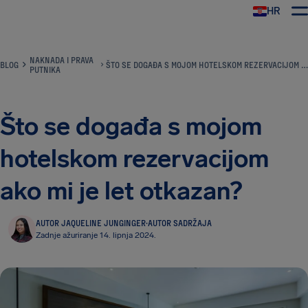
HR
AirHelp
NAKNADA I PRAVA
BLOG
ŠTO SE DOGAĐA S MOJOM HOTELSKOM REZERVACIJOM AKO MI JE LET OTKAZAN?
PUTNIKA
Što se događa s mojom
hotelskom rezervacijom
ako mi je let otkazan?
AUTOR JAQUELINE JUNGINGER
·
AUTOR SADRŽAJA
Zadnje ažuriranje 14. lipnja 2024.