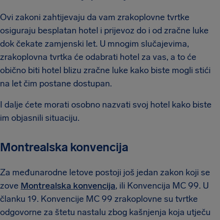
Ovi zakoni zahtijevaju da vam zrakoplovne tvrtke
osiguraju besplatan hotel i prijevoz do i od zračne luke
dok čekate zamjenski let. U mnogim slučajevima,
zrakoplovna tvrtka će odabrati hotel za vas, a to će
obično biti hotel blizu zračne luke kako biste mogli stići
na let čim postane dostupan.
I dalje ćete morati osobno nazvati svoj hotel kako biste
im objasnili situaciju.
Montrealska konvencija
Za međunarodne letove postoji još jedan zakon koji se
zove
Montrealska konvencija
, ili Konvencija MC 99. U
članku 19. Konvencije MC 99 zrakoplovne su tvrtke
odgovorne za štetu nastalu zbog kašnjenja koja utječu