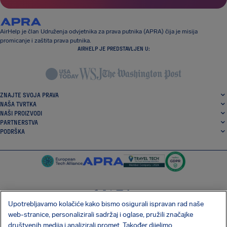
AirHelp je član Udruženja odvjetnika za prava putnika (APRA) čija je misija
promicanje i zaštita prava putnika.
AIRHELP JE PREDSTAVLJEN U:
ZNAJTE SVOJA PRAVA
NAŠA TVRTKA
NAŠI PROIZVODI
PARTNERSTVA
PODRŠKA
Upotrebljavamo kolačiće kako bismo osigurali ispravan rad naše
SocialFacebook
SocialTwitter
SocialInstagram
SocialLinkedin
web-stranice, personalizirali sadržaj i oglase, pružili značajke
društvenih medija i analizirali promet. Također dijelimo