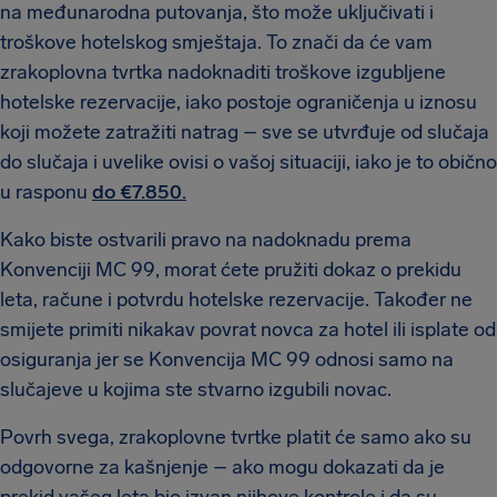
na međunarodna putovanja, što može uključivati i
troškove hotelskog smještaja. To znači da će vam
zrakoplovna tvrtka nadoknaditi troškove izgubljene
hotelske rezervacije, iako postoje ograničenja u iznosu
koji možete zatražiti natrag – sve se utvrđuje od slučaja
do slučaja i uvelike ovisi o vašoj situaciji, iako je to obično
u rasponu
do €7.850.
Kako biste ostvarili pravo na nadoknadu prema
Konvenciji MC 99, morat ćete pružiti dokaz o prekidu
leta, račune i potvrdu hotelske rezervacije. Također ne
smijete primiti nikakav povrat novca za hotel ili isplate od
osiguranja jer se Konvencija MC 99 odnosi samo na
slučajeve u kojima ste stvarno izgubili novac.
Povrh svega, zrakoplovne tvrtke platit će samo ako su
odgovorne za kašnjenje – ako mogu dokazati da je
prekid vašeg leta bio izvan njihove kontrole i da su