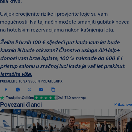
bila kriva.
Uvijek procijenite rizike i provjerite koje su vam
mogućnosti. Na taj način možete smanjiti gubitak novca
na hotelskim rezervacijama nakon kašnjenja leta.
Želite li brzih 100 € sljedeći put kada vam let bude
kasnio ili bude otkazan? Članstvo usluge AirHelp+
donosi vam brze isplate, 100 % naknade do 600 € i
pristup salonu u zračnoj luci kada je vaš let prekinut.
Istražite više.
PODIJELITE TO SA SVOJIM PRIJATELJIMA!
Trustpilot
Odlično
241.740
recenzije
Povezani članci
Prikaži sve