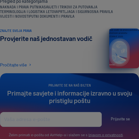
Pregled po kategorijama
NAKNADA I PRAVA PUTNIKA
SAVJETI I TRIKOVI ZA PUTOVANJA
TERMINOLOGIJA I LOGISTIKA LETOVA
PRTLJAGA I SIGURNOSNA PRAVILA
VIJESTI I NOVOSTI
PUTNI DOKUMENTI I PRAVILA
ZNAJTE SVOJA PRAVA
Vaš vodič za prava putnika u
zračnom prometu
Provjerite naš jednostavan vodič
IZDANJE 2026.
Pročitajte više
PRIJAVITE SE NA NAŠ BILTEN
Primajte savjete i informacije izravno u svoju
pristiglu poštu
Prijavite se
Želim primati e-poštu od AirHelp-a i slažem se s
Izjavom o privatnosti
.