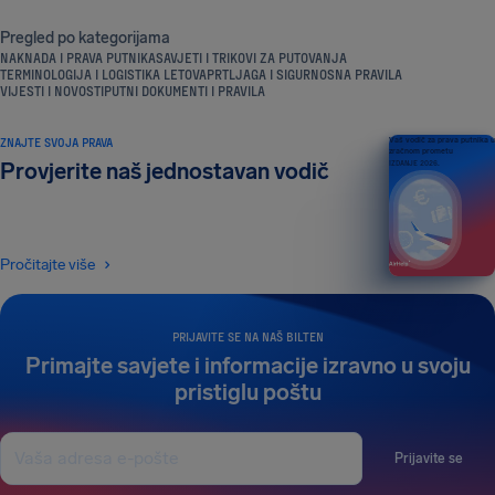
Pregled po kategorijama
NAKNADA I PRAVA PUTNIKA
SAVJETI I TRIKOVI ZA PUTOVANJA
TERMINOLOGIJA I LOGISTIKA LETOVA
PRTLJAGA I SIGURNOSNA PRAVILA
VIJESTI I NOVOSTI
PUTNI DOKUMENTI I PRAVILA
ZNAJTE SVOJA PRAVA
Vaš vodič za prava putnika u
zračnom prometu
Provjerite naš jednostavan vodič
IZDANJE 2026.
Pročitajte više
PRIJAVITE SE NA NAŠ BILTEN
Primajte savjete i informacije izravno u svoju
pristiglu poštu
Prijavite se