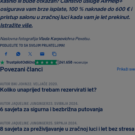
kasnio ili bude otkazan? Članstvo usluge AirHelp+
osigurava vam brze isplate, 100 % naknade do 600 € i
pristup salonu u zračnoj luci kada vam je let prekinut.
Istražite više.
Naslovna fotografija:
Vlada Karpovich
na Pexelsu.
PODIJELITE TO SA SVOJIM PRIJATELJIMA!
Trustpilot
Odlično
241.658
recenzije
SAVJETI I TRIKOVI ZA PUTOVANJA
Povezani članci
Prikaži sve
AUTOR
BIKI JOHN
22. VELJAČE 2020.
SAVJETI I TRIKOVI ZA PUTOVANJA
Koliko unaprijed trebam rezervirati let?
AUTOR
JAQUELINE JUNGINGER
23. SVIBNJA 2024.
SAVJETI I TRIKOVI ZA PUTOVANJA
6 savjeta za sigurna i bezbrižna putovanja
AUTOR
JAQUELINE JUNGINGER
25. SRPNJA 2024.
8 savjeta za preživljavanje u zračnoj luci i let bez stresa