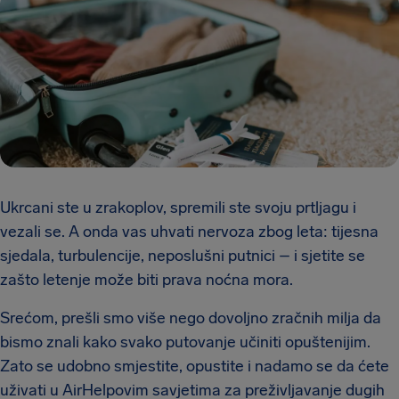
Ukrcani ste u zrakoplov, spremili ste svoju prtljagu i
vezali se. A onda vas uhvati nervoza zbog leta: tijesna
sjedala, turbulencije, neposlušni putnici – i sjetite se
zašto letenje može biti prava noćna mora.
Srećom, prešli smo više nego dovoljno zračnih milja da
bismo znali kako svako putovanje učiniti opuštenijim.
Zato se udobno smjestite, opustite i nadamo se da ćete
uživati u AirHelpovim savjetima za preživljavanje dugih