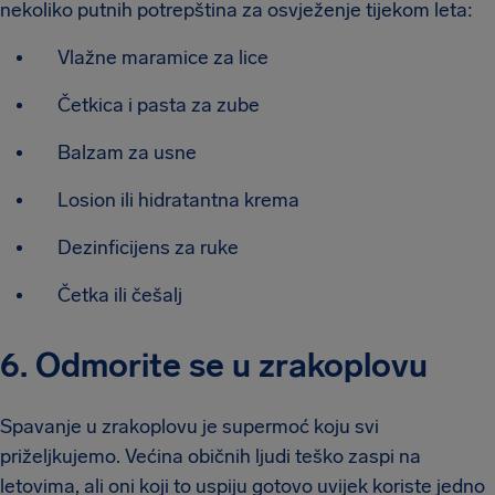
nekoliko putnih potrepština za osvježenje tijekom leta:
Vlažne maramice za lice
Četkica i pasta za zube
Balzam za usne
Losion ili hidratantna krema
Dezinficijens za ruke
Četka ili češalj
6. Odmorite se u zrakoplovu
Spavanje u zrakoplovu je supermoć koju svi
priželjkujemo. Većina običnih ljudi teško zaspi na
letovima, ali oni koji to uspiju gotovo uvijek koriste jedno