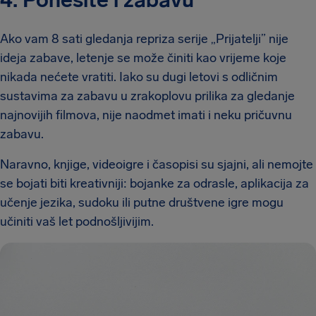
4. Ponesite i zabavu
Ako vam 8 sati gledanja repriza serije „Prijatelji” nije
ideja zabave, letenje se može činiti kao vrijeme koje
nikada nećete vratiti. Iako su dugi letovi s odličnim
sustavima za zabavu u zrakoplovu prilika za gledanje
najnovijih filmova, nije naodmet imati i neku pričuvnu
zabavu.
Naravno, knjige, videoigre i časopisi su sjajni, ali nemojte
se bojati biti kreativniji: bojanke za odrasle, aplikacija za
učenje jezika, sudoku ili putne društvene igre mogu
učiniti vaš let podnošljivijim.