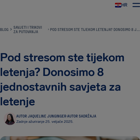
HR
AirHelp
SAVJETI I TRIKOVI
BLOG
POD STRESOM STE TIJEKOM LETENJA? DONOSIMO 8 JEDNOSTAVNIH SAVJETA ZA LETENJE
ZA PUTOVANJA
Pod stresom ste tijekom
letenja? Donosimo 8
jednostavnih savjeta za
letenje
AUTOR JAQUELINE JUNGINGER
·
AUTOR SADRŽAJA
Zadnje ažuriranje 25. veljače 2025.