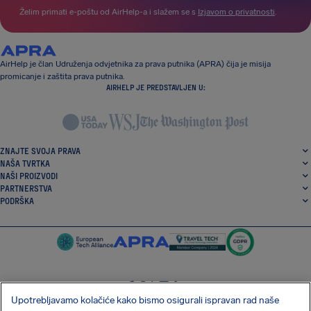
Želim primati e-poštu od AirHelp-a i slažem se s
Izjavom o privatnosti
.
AirHelp je član Udruženja odvjetnika za prava putnika (APRA) čija je misija
promicanje i zaštita prava putnika.
AIRHELP JE PREDSTAVLJEN U:
ZNAJTE SVOJA PRAVA
NAŠA TVRTKA
NAŠI PROIZVODI
PARTNERSTVA
PODRŠKA
Upotrebljavamo kolačiće kako bismo osigurali ispravan rad naše
SocialFacebook
SocialTwitter
SocialInstagram
SocialLinkedin