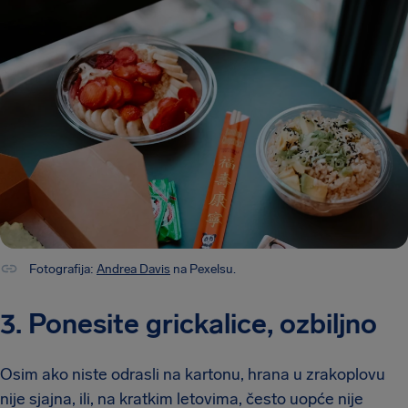
Fotografija:
Andrea Davis
na Pexelsu.
3. Ponesite grickalice, ozbiljno
Osim ako niste odrasli na kartonu, hrana u zrakoplovu
nije sjajna, ili, na kratkim letovima, često uopće nije