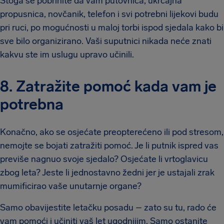
Stoga se pobrinite da vam putovnica, ukrcajna
propusnica, novčanik, telefon i svi potrebni lijekovi budu
pri ruci, po mogućnosti u maloj torbi ispod sjedala kako bi
sve bilo organizirano. Vaši suputnici nikada neće znati
kakvu ste im uslugu upravo učinili.
8. Zatražite pomoć kada vam je
potrebna
Konačno, ako se osjećate preopterećeno ili pod stresom,
nemojte se bojati zatražiti pomoć. Je li putnik ispred vas
previše nagnuo svoje sjedalo? Osjećate li vrtoglavicu
zbog leta? Jeste li jednostavno žedni jer je ustajali zrak
mumificirao vaše unutarnje organe?
Samo obavijestite letačku posadu – zato su tu, rado će
vam pomoći i učiniti vaš let ugodnijim. Samo ostanite