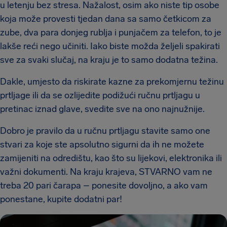
u letenju bez stresa. Nažalost, osim ako niste tip osobe
koja može provesti tjedan dana sa samo četkicom za
zube, dva para donjeg rublja i punjačem za telefon, to je
lakše reći nego učiniti. Iako biste možda željeli spakirati
sve za svaki slučaj, na kraju je to samo dodatna težina.
Dakle, umjesto da riskirate kazne za prekomjernu težinu
prtljage ili da se ozlijedite podižući ručnu prtljagu u
pretinac iznad glave, svedite sve na ono najnužnije.
Dobro je pravilo da u ručnu prtljagu stavite samo one
stvari za koje ste apsolutno sigurni da ih ne možete
zamijeniti na odredištu, kao što su lijekovi, elektronika ili
važni dokumenti. Na kraju krajeva, STVARNO vam ne
treba 20 pari čarapa – ponesite dovoljno, a ako vam
ponestane, kupite dodatni par!