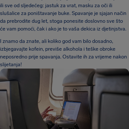
ili sve od sljedećeg: jastuk za vrat, masku za oči ili
slušalice za poništavanje buke. Spavanje je sjajan način
da prebrodite dug let, stoga ponesite doslovno sve što
će vam pomoći, čak i ako je to vaša dekica iz djetinjstva.
I znamo da znate, ali koliko god vam bilo dosadno,
izbjegavajte kofein, previše alkohola i teške obroke
neposredno prije spavanja. Ostavite ih za vrijeme nakon
slijetanja!