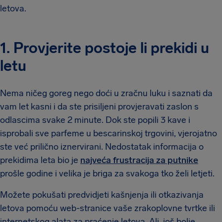
letova.
1. Provjerite postoje li prekidi u
letu
Nema ničeg goreg nego doći u zračnu luku i saznati da
vam let kasni i da ste prisiljeni provjeravati zaslon s
odlascima svake 2 minute. Dok ste popili 3 kave i
isprobali sve parfeme u bescarinskoj trgovini, vjerojatno
ste već prilično iznervirani. Nedostatak informacija o
prekidima leta bio je
najveća frustracija za putnike
prošle godine i velika je briga za svakoga tko želi letjeti.
Možete pokušati predvidjeti kašnjenja ili otkazivanja
letova pomoću web-stranice vaše zrakoplovne tvrtke ili
internetskog alata za praćenje letova. Ali, još bolje,