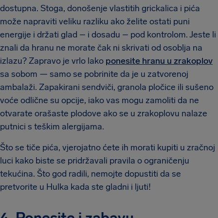
dostupna. Stoga, donošenje vlastitih grickalica i pića
može napraviti veliku razliku ako želite ostati puni
energije i držati glad – i dosadu – pod kontrolom. Jeste li
znali da hranu ne morate čak ni skrivati od osoblja na
izlazu? Zapravo je vrlo lako
ponesite hranu u zrakoplov
sa sobom — samo se pobrinite da je u zatvorenoj
ambalaži. Zapakirani sendviči, granola pločice ili sušeno
voće odlične su opcije, iako vas mogu zamoliti da ne
otvarate orašaste plodove ako se u zrakoplovu nalaze
putnici s teškim alergijama.
Što se tiče pića, vjerojatno ćete ih morati kupiti u zračnoj
luci kako biste se pridržavali pravila o ograničenju
tekućina. Što god radili, nemojte dopustiti da se
pretvorite u Hulka kada ste gladni i ljuti!