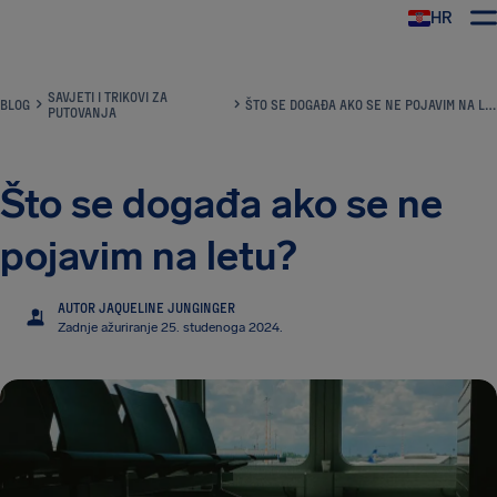
HR
AirHelp
SAVJETI I TRIKOVI ZA
BLOG
ŠTO SE DOGAĐA AKO SE NE POJAVIM NA LETU?
PUTOVANJA
Što se događa ako se ne
pojavim na letu?
AUTOR JAQUELINE JUNGINGER
JJ
Zadnje ažuriranje 25. studenoga 2024.