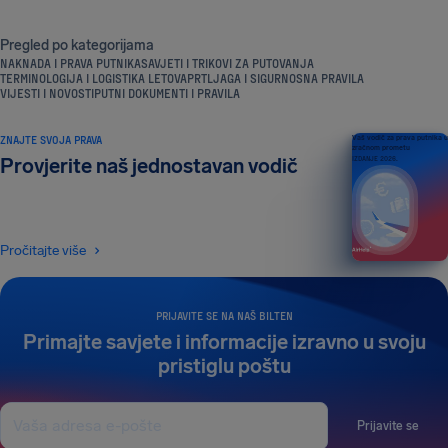
Pregled po kategorijama
NAKNADA I PRAVA PUTNIKA
SAVJETI I TRIKOVI ZA PUTOVANJA
TERMINOLOGIJA I LOGISTIKA LETOVA
PRTLJAGA I SIGURNOSNA PRAVILA
VIJESTI I NOVOSTI
PUTNI DOKUMENTI I PRAVILA
ZNAJTE SVOJA PRAVA
Vaš vodič za prava putnika u
zračnom prometu
Provjerite naš jednostavan vodič
IZDANJE 2026.
Pročitajte više
PRIJAVITE SE NA NAŠ BILTEN
Primajte savjete i informacije izravno u svoju
pristiglu poštu
Prijavite se