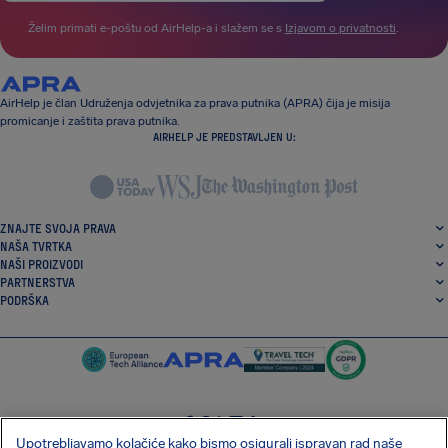
Želim primati e-poštu od AirHelp-a i slažem se s
Izjavom o privatnosti
.
AirHelp je član Udruženja odvjetnika za prava putnika (APRA) čija je misija
promicanje i zaštita prava putnika.
AIRHELP JE PREDSTAVLJEN U:
ZNAJTE SVOJA PRAVA
NAŠA TVRTKA
NAŠI PROIZVODI
PARTNERSTVA
PODRŠKA
Upotrebljavamo kolačiće kako bismo osigurali ispravan rad naše
SocialFacebook
SocialTwitter
SocialInstagram
SocialLinkedin