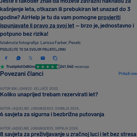
Jeste li također znali da možete zatražiti naknadu za
kašnjenje leta, otkazan ili prebukiran let unazad do 3
godine? AirHelp je tu da vam pomogne
provjeriti
ispunjavate li pravo za svoj let
– brzo je, jednostavno i
potpuno bez rizika!
Istaknuta fotografija: Larissa Farber, Pexels
PODIJELITE TO SA SVOJIM PRIJATELJIMA!
Trustpilot
Odlično
241.540
recenzije
SAVJETI I TRIKOVI ZA PUTOVANJA
Povezani članci
Prikaži sve
AUTOR
BIKI JOHN
22. VELJAČE 2020.
SAVJETI I TRIKOVI ZA PUTOVANJA
Koliko unaprijed trebam rezervirati let?
AUTOR
JAQUELINE JUNGINGER
23. SVIBNJA 2024.
SAVJETI I TRIKOVI ZA PUTOVANJA
6 savjeta za sigurna i bezbrižna putovanja
AUTOR
JAQUELINE JUNGINGER
25. SRPNJA 2024.
8 savjeta za preživljavanje u zračnoj luci i let bez stresa