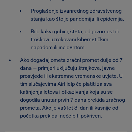
Proglašenje izvanrednog zdravstvenog
stanja kao što je pandemija ili epidemija.
Bilo kakvi gubici, šteta, odgovornost ili
troškovi uzrokovani kibernetičkim
napadom ili incidentom.
Ako događaj ometa zračni promet dulje od 7
dana – primjeri uključuju štrajkove, javne
prosvjede ili ekstremne vremenske uvjete. U
tim slučajevima AirHelp će platiti za sva
kašnjenja letova i otkazivanja koja su se
dogodila unutar prvih 7 dana prekida zračnog
prometa. Ako je vaš let 8. dan ili kasnije od
početka prekida, neće biti pokriven.