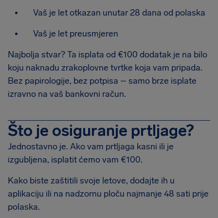
Vaš je let otkazan unutar 28 dana od polaska
Vaš je let preusmjeren
Najbolja stvar? Ta isplata od €100 dodatak je na bilo
koju naknadu zrakoplovne tvrtke koja vam pripada.
Bez papirologije, bez potpisa – samo brze isplate
izravno na vaš bankovni račun.
Što je osiguranje prtljage?
Jednostavno je. Ako vam prtljaga kasni ili je
izgubljena, isplatit ćemo vam €100.
Kako biste zaštitili svoje letove, dodajte ih u
aplikaciju ili na nadzornu ploču najmanje 48 sati prije
polaska.