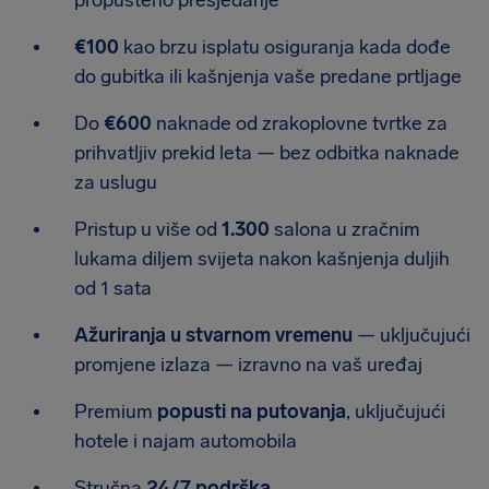
propušteno presjedanje
€100
kao brzu isplatu osiguranja kada dođe
do gubitka ili kašnjenja vaše predane prtljage
Do
€600
naknade od zrakoplovne tvrtke za
prihvatljiv prekid leta — bez odbitka naknade
za uslugu
Pristup u više od
1.300
salona u zračnim
lukama diljem svijeta nakon kašnjenja duljih
od 1 sata
Ažuriranja u stvarnom vremenu
— uključujući
promjene izlaza — izravno na vaš uređaj
Premium
popusti na putovanja
, uključujući
hotele i najam automobila
Stručna
24/7 podrška