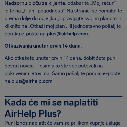
Nadzornu ploču za klijente
, odaberite „Moj račun” i
idite na „Plan i pogodnosti”. Na stranici se pomaknite
prema dolje do odjeljka „Upravljajte svojim planom” i
kliknite na „Otkaži moj plan”. Ili jednostavno pošaljite
poruku e-pošte na
plus@airhelp.com
.
Otkazivanja unutar prvih 14 dana.
Ako otkažete unutar prvih 14 dana, dobit ćete puni
povrat novca – osim ako ste već putovali na
pokrivenim letovima. Samo pošaljite poruku e-pošte
na
plus@airhelp.com
.
Kada će mi se naplatiti
AirHelp Plus?
Puni iznos naplatit će vam se prilikom kupnje usluge