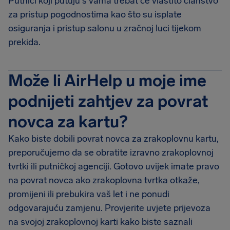
Putnici koji putuju s vama trebat će vlastito članstvo
za pristup pogodnostima kao što su isplate
osiguranja i pristup salonu u zračnoj luci tijekom
prekida.
Može li AirHelp u moje ime
podnijeti zahtjev za povrat
novca za kartu?
Kako biste dobili povrat novca za zrakoplovnu kartu,
preporučujemo da se obratite izravno zrakoplovnoj
tvrtki ili putničkoj agenciji. Gotovo uvijek imate pravo
na povrat novca ako zrakoplovna tvrtka otkaže,
promijeni ili prebukira vaš let i ne ponudi
odgovarajuću zamjenu. Provjerite uvjete prijevoza
na svojoj zrakoplovnoj karti kako biste saznali