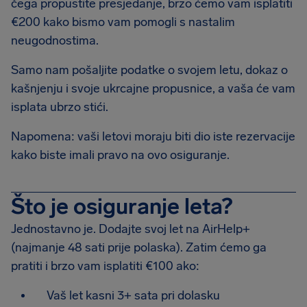
čega propustite presjedanje, brzo ćemo vam isplatiti
€200 kako bismo vam pomogli s nastalim
neugodnostima.
Samo nam pošaljite podatke o svojem letu, dokaz o
kašnjenju i svoje ukrcajne propusnice, a vaša će vam
isplata ubrzo stići.
Napomena: vaši letovi moraju biti dio iste rezervacije
kako biste imali pravo na ovo osiguranje.
Što je osiguranje leta?
Jednostavno je. Dodajte svoj let na AirHelp+
(najmanje 48 sati prije polaska). Zatim ćemo ga
pratiti i brzo vam isplatiti €100 ako:
Vaš let kasni 3+ sata pri dolasku