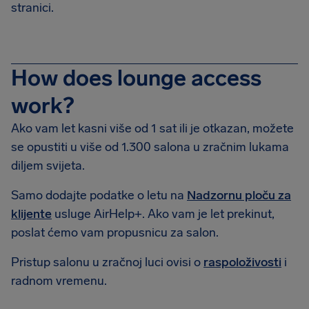
stranici.
How does lounge access
work?
Ako vam let kasni više od 1 sat ili je otkazan, možete
se opustiti u više od 1.300 salona u zračnim lukama
diljem svijeta.
Samo dodajte podatke o letu na
Nadzornu ploču za
klijente
usluge AirHelp+. Ako vam je let prekinut,
poslat ćemo vam propusnicu za salon.
Pristup salonu u zračnoj luci ovisi o
raspoloživosti
i
radnom vremenu.