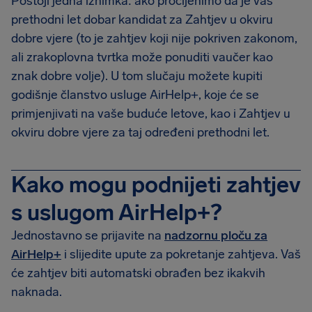
Postoji jedna iznimka: ako procijenimo da je vaš
prethodni let dobar kandidat za Zahtjev u okviru
dobre vjere (to je zahtjev koji nije pokriven zakonom,
ali zrakoplovna tvrtka može ponuditi vaučer kao
znak dobre volje). U tom slučaju možete kupiti
godišnje članstvo usluge AirHelp+, koje će se
primjenjivati na vaše buduće letove, kao i Zahtjev u
okviru dobre vjere za taj određeni prethodni let.
Kako mogu podnijeti zahtjev
s uslugom AirHelp+?
Jednostavno se prijavite na
nadzornu ploču za
AirHelp+
i slijedite upute za pokretanje zahtjeva. Vaš
će zahtjev biti automatski obrađen bez ikakvih
naknada.