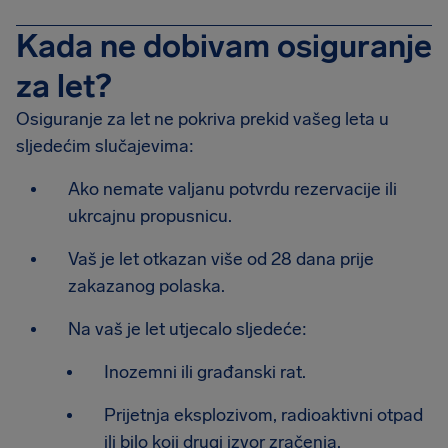
Kada ne dobivam osiguranje
za let?
Osiguranje za let ne pokriva prekid vašeg leta u
sljedećim slučajevima:
Ako nemate valjanu potvrdu rezervacije ili
ukrcajnu propusnicu.
Vaš je let otkazan više od 28 dana prije
zakazanog polaska.
Na vaš je let utjecalo sljedeće:
Inozemni ili građanski rat.
Prijetnja eksplozivom, radioaktivni otpad
ili bilo koji drugi izvor zračenja.