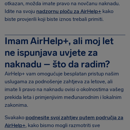
otkazan, možda imate pravo na novčanu naknadu.
Idite na svoju
nadzornu ploču za AirHelp+
kako
biste provjerili koji biste iznos trebali primiti.
Imam AirHelp+, ali moj let
ne ispunjava uvjete za
naknadu – što da radim?
AirHelp+ vam omogućuje besplatan pristup našim
uslugama za podnošenje zahtjeva za letove, ali
imate li pravo na naknadu ovisi o okolnostima vašeg
prekida leta i primjenjivim međunarodnim i lokalnim
zakonima.
Svakako
podnesite svoj zahtjev putem područja za
AirHelp+
, kako bismo mogli razmotriti sve