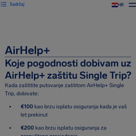
Sadržaj
HR
AirHelp
AirHelp+
Koje pogodnosti dobivam uz
AirHelp+ zaštitu Single Trip?
Kada zaštitite putovanje zaštitom AirHelp+ Single
Trip, dobivate:
€100
kao brzu isplatu osiguranja kada je vaš
let prekinut
€200
kao brzu isplatu osiguranja za