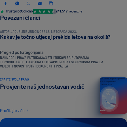
Trustpilot
Odlično
241.517
recenzije
TERMINOLOGIJA I LOGISTIKA LETOVA
Povezani članci
AUTOR
JAQUELINE JUNGINGER
18. LISTOPADA 2023.
Kakav je točno utjecaj prekida letova na okoliš?
Pregled po kategorijama
NAKNADA I PRAVA PUTNIKA
SAVJETI I TRIKOVI ZA PUTOVANJA
TERMINOLOGIJA I LOGISTIKA LETOVA
PRTLJAGA I SIGURNOSNA PRAVILA
VIJESTI I NOVOSTI
PUTNI DOKUMENTI I PRAVILA
ZNAJTE SVOJA PRAVA
Vaš vodič za prava putnika u
zračnom prometu
Provjerite naš jednostavan vodič
IZDANJE 2026.
Pročitajte više