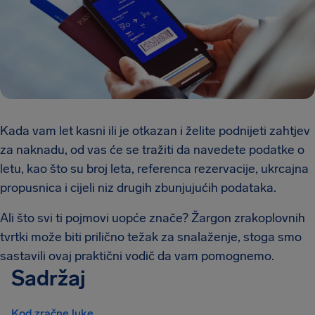
Kada vam let kasni ili je otkazan i želite podnijeti zahtjev
za naknadu, od vas će se tražiti da navedete podatke o
letu, kao što su broj leta, referenca rezervacije, ukrcajna
propusnica i cijeli niz drugih zbunjujućih podataka.
Ali što svi ti pojmovi uopće znače? Žargon zrakoplovnih
tvrtki može biti prilično težak za snalaženje, stoga smo
sastavili ovaj praktični vodič da vam pomognemo.
Sadržaj
Kod zračne luke