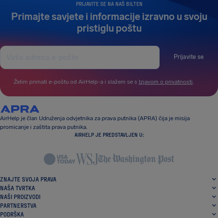
PRIJAVITE SE NA NAŠ BILTEN
Primajte savjete i informacije izravno u svoju
pristiglu poštu
Prijavite se
Želim primati e-poštu od AirHelp-a i slažem se s
Izjavom o privatnosti
.
AirHelp je član Udruženja odvjetnika za prava putnika (APRA) čija je misija
promicanje i zaštita prava putnika.
AIRHELP JE PREDSTAVLJEN U:
ZNAJTE SVOJA PRAVA
NAŠA TVRTKA
NAŠI PROIZVODI
PARTNERSTVA
PODRŠKA