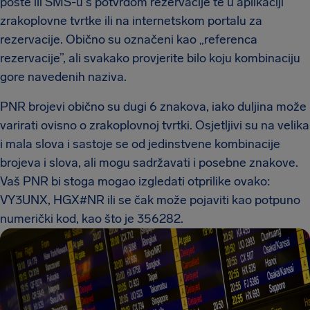
pošte ili SMS-u s potvrdom rezervacije te u aplikaciji
zrakoplovne tvrtke ili na internetskom portalu za
rezervacije. Obično su označeni kao „referenca
rezervacije”, ali svakako provjerite bilo koju kombinaciju
gore navedenih naziva.
PNR brojevi obično su dugi 6 znakova, iako duljina može
varirati ovisno o zrakoplovnoj tvrtki. Osjetljivi su na velika
i mala slova i sastoje se od jedinstvene kombinacije
brojeva i slova, ali mogu sadržavati i posebne znakove.
Vaš PNR bi stoga mogao izgledati otprilike ovako:
VY3UNX, HGX#NR ili se čak može pojaviti kao potpuno
numerički kod, kao što je 356282.