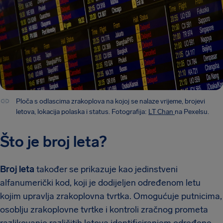
Ploča s odlascima zrakoplova na kojoj se nalaze vrijeme, brojevi
letova, lokacija polaska i status. Fotografija:
LT Chan
na Pexelsu.
Što je broj leta?
Broj leta
također se prikazuje kao jedinstveni
alfanumerički kod, koji je dodijeljen određenom letu
kojim upravlja zrakoplovna tvrtka. Omogućuje putnicima,
osoblju zrakoplovne tvrtke i kontroli zračnog prometa
razlikovanje različitih letova identificiranjem određene