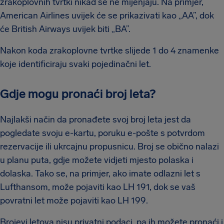
zrakoplovnih tvrtki nikad se ne mijenjaju. Na primjer,
American Airlines uvijek će se prikazivati kao „AA”, dok
će British Airways uvijek biti „BA”.
Nakon koda zrakoplovne tvrtke slijede 1 do 4 znamenke
koje identificiraju svaki pojedinačni let.
Gdje mogu pronaći broj leta?
Najlakši način da pronađete svoj broj leta jest da
pogledate svoju e-kartu, poruku e-pošte s potvrdom
rezervacije ili ukrcajnu propusnicu. Broj se obično nalazi
u planu puta, gdje možete vidjeti mjesto polaska i
dolaska. Tako se, na primjer, ako imate odlazni let s
Lufthansom, može pojaviti kao LH 191, dok se vaš
povratni let može pojaviti kao LH 199.
Brojevi letova nisu privatni podaci, pa ih možete pronaći i