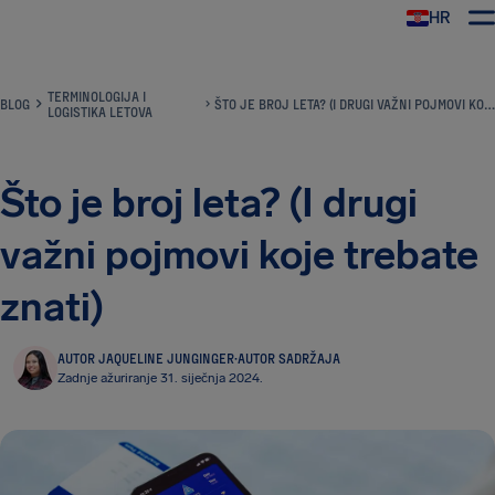
HR
AirHelp
TERMINOLOGIJA I
BLOG
ŠTO JE BROJ LETA? (I DRUGI VAŽNI POJMOVI KOJE TREBATE ZNATI)
LOGISTIKA LETOVA
Što je broj leta? (I drugi
važni pojmovi koje trebate
znati)
AUTOR JAQUELINE JUNGINGER
·
AUTOR SADRŽAJA
Zadnje ažuriranje 31. siječnja 2024.