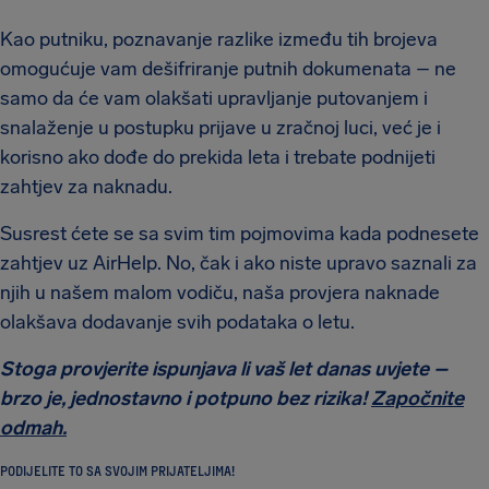
Kao putniku, poznavanje razlike između tih brojeva
omogućuje vam dešifriranje putnih dokumenata – ne
samo da će vam olakšati upravljanje putovanjem i
snalaženje u postupku prijave u zračnoj luci, već je i
korisno ako dođe do prekida leta i trebate podnijeti
zahtjev za naknadu.
Susrest ćete se sa svim tim pojmovima kada podnesete
zahtjev uz AirHelp. No, čak i ako niste upravo saznali za
njih u našem malom vodiču, naša provjera naknade
olakšava dodavanje svih podataka o letu.
Stoga provjerite ispunjava li vaš let danas uvjete –
brzo je, jednostavno i potpuno bez rizika!
Započnite
odmah.
PODIJELITE TO SA SVOJIM PRIJATELJIMA!