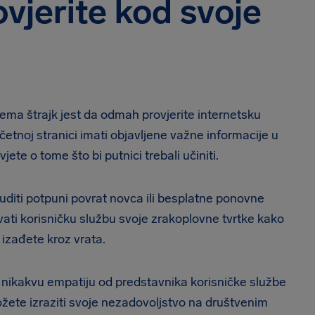
rovjerite kod svoje
prema štrajk jest da odmah provjerite internetsku
četnoj stranici imati objavljene važne informacije u
ete o tome što bi putnici trebali učiniti.
diti potpuni povrat novca ili besplatne ponovne
azvati korisničku službu svoje zrakoplovne tvrtke kako
 izađete kroz vrata.
i nikakvu empatiju od predstavnika korisničke službe
možete izraziti svoje nezadovoljstvo na društvenim