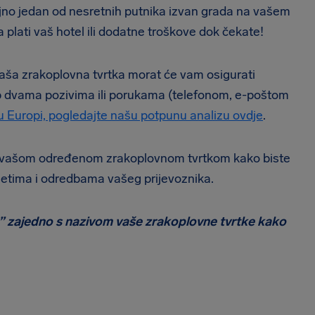
ajno jedan od nesretnih putnika izvan grada na vašem
 plati vaš hotel ili dodatne troškove dok čekate!
aša zrakoplovna tvrtka morat će vam osigurati
stup dvama pozivima ili porukama (telefonom, e-poštom
 u Europi, pogledajte našu potpunu analizu ovdje
.
vašom određenom zrakoplovnom tvrtkom kako biste
vjetima i odredbama vašeg prijevoznika.
zu” zajedno s nazivom vaše zrakoplovne tvrtke kako