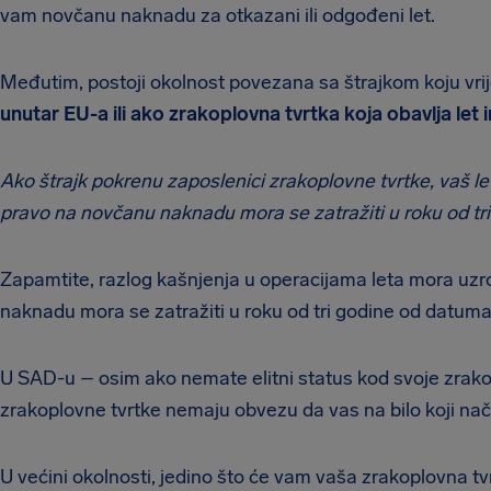
vam novčanu naknadu za otkazani ili odgođeni let.
Međutim, postoji okolnost povezana sa štrajkom koju vr
unutar EU-a ili ako zrakoplovna tvrtka koja obavlja let 
Ako štrajk pokrenu zaposlenici zrakoplovne tvrtke, vaš let
pravo na novčanu naknadu mora se zatražiti u roku od tri
Zapamtite, razlog kašnjenja u operacijama leta mora uzr
naknadu mora se zatražiti u roku od tri godine od datum
U SAD-u – osim ako nemate elitni status kod svoje zrako
zrakoplovne tvrtke nemaju obvezu da vas na bilo koji nač
U većini okolnosti, jedino što će vam vaša zrakoplovna tvr