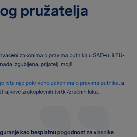
vog pružatelja
buhvaćeni zakonima o pravima putnika u SAD-u ili EU-
ada izgubljena, prijatelji moji!
je leta nije pokriveno zakonima o pravima putnika
, a
štrajkove zrakoplovnih tvrtki/zračnih luka.
siguranje kao besplatnu pogodnost za vlasnike