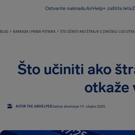
Ostvarite naknadu
AirHelp+ zaštita leta
Z
AirHelp
BLOG
NAKNADA I PRAVA PUTNIKA
ŠTO UČINITI AKO ŠTRAJK U ZRAČNOJ LUCI OTKA
Što učiniti ako štr
otkaže 
TA
AUTOR THE AIRHELPER
Zadnje ažuriranje 13. ožujka 2025.