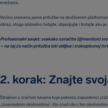
mrežama.
Većinu vremena javne pritužbe na društvenim platformama
obraz, stoga slobodno tvitajte, objavljujte i trolajte ako j
Profesionalni savjet: svakako označite (@mention) svo
– na taj će način pritužba biti vidljiva i zrakoplovnoj tvrt
2. korak: Znajte svo
Štrajkovi u zračnim lukama koje pokreću zaposlenici zrač
„izvanrednim okolnostima”, što znači da u tim okolnostima