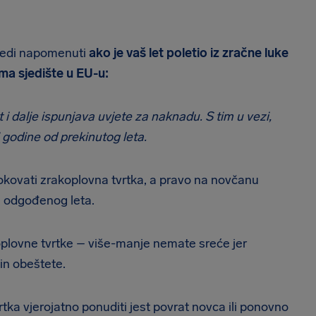
ijedi napomenuti
ako je vaš let poletio iz zračne luke
ima sjedište u EU-u:
 i dalje ispunjava uvjete za naknadu. S tim u vezi,
 godine od prekinutog leta.
okovati zrakoplovna tvrtka, a pravo na novčanu
a odgođenog leta.
plovne tvrtke – više-manje nemate sreće jer
in obeštete.
tka vjerojatno ponuditi jest povrat novca ili ponovno