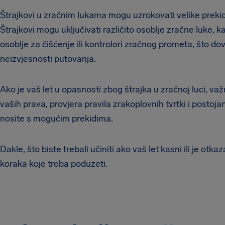
Štrajkovi u zračnim lukama mogu uzrokovati velike prekide
Štrajkovi mogu uključivati različito osoblje zračne luke, k
osoblje za čišćenje ili kontrolori zračnog prometa, što do
neizvjesnosti putovanja.
Ako je vaš let u opasnosti zbog štrajka u zračnoj luci, važ
vaših prava, provjera pravila zrakoplovnih tvrtki i post
nosite s mogućim prekidima.
Dakle, što biste trebali učiniti ako vaš let kasni ili je otk
koraka koje treba poduzeti.