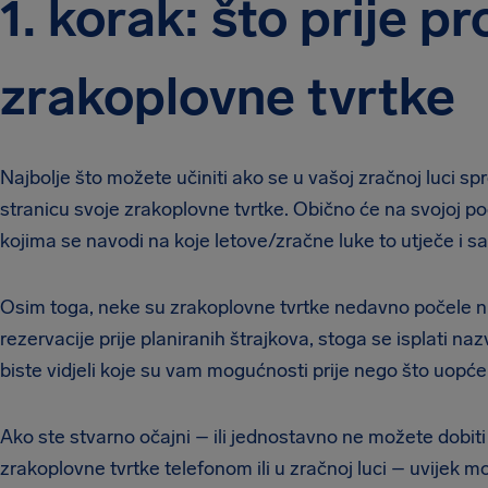
1. korak: što prije p
zrakoplovne tvrtke
Najbolje što možete učiniti ako se u vašoj zračnoj luci s
stranicu svoje zrakoplovne tvrtke. Obično će na svojoj po
kojima se navodi na koje letove/zračne luke to utječe i savj
Osim toga, neke su zrakoplovne tvrtke nedavno počele nu
rezervacije prije planiranih štrajkova, stoga se isplati n
biste vidjeli koje su vam mogućnosti prije nego što uopće
Ako ste stvarno očajni – ili jednostavno ne možete dobit
zrakoplovne tvrtke telefonom ili u zračnoj luci – uvijek 