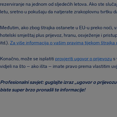
rezerviranje na jednom od sljedećih letova. Ako ste sluč
letu, sretno u pokušaju da natjerate zrakoplovnu tvrtku da
Međutim, ako zbog štrajka ostanete u EU-u preko noći, v
hotelski smještaj plus prijevoz, hranu, osvježenje i pri
itd.).
Za više informacija o vašim pravima tijekom štrajka
Konačno, može se isplatiti
provjeriti ugovor o prijevozu
s 
vidjeli na što – ako išta – imate pravo prema vlastitim u
Profesionalni savjet: guglajte izraz „ugovor o prijevo
biste super brzo pronašli te informacije!