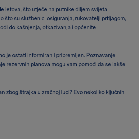
 letova, što utječe na putnike diljem svijeta.
ao što su službenici osiguranja, rukovatelji prtljagom,
vodi do kašnjenja, otkazivanja i općenite
no je ostati informiran i pripremljen. Poznavanje
ojanje rezervnih planova mogu vam pomoći da se lakše
azan zbog štrajka u zračnoj luci? Evo nekoliko ključnih