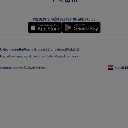
SocialFacebook
SocialTwitter
SocialInstagram
SocialLinkedin
PREUZMITE NAŠU BESPLATNU APLIKACIJU
Uvjeti i odredbe
Pravilnik o zaštiti privatnosti
Kolačići
Napad na lanac opskrbe Shai-Hulud
Raskid ugovora
Hrvatski
Autorska prava © 2026 AirHelp