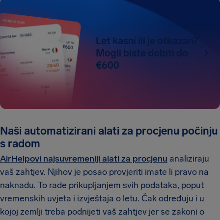
Let kasni ili je otkazan?
Mogli biste dobiti do
€600
Naši automatizirani alati za procjenu počinju
s radom
AirHelpovi najsuvremeniji alati za procjenu
analiziraju
vaš zahtjev. Njihov je posao provjeriti imate li pravo na
naknadu. To rade prikupljanjem svih podataka, poput
vremenskih uvjeta i izvještaja o letu. Čak određuju i u
kojoj zemlji treba podnijeti vaš zahtjev jer se zakoni o