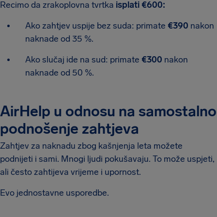
Recimo da zrakoplovna tvrtka
isplati €600:
Ako zahtjev uspije bez suda: primate
€390
nakon
naknade od 35 %.
Ako slučaj ide na sud: primate
€300
nakon
naknade od 50 %.
AirHelp u odnosu na samostalno
podnošenje zahtjeva
Zahtjev za naknadu zbog kašnjenja leta možete
podnijeti i sami. Mnogi ljudi pokušavaju. To može uspjeti,
ali često zahtijeva vrijeme i upornost.
Evo jednostavne usporedbe.