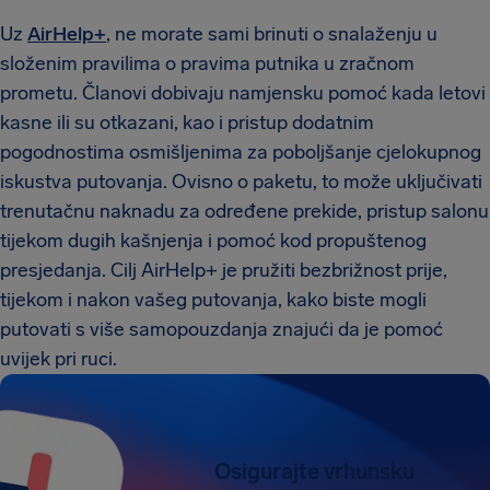
Uz
AirHelp+
, ne morate sami brinuti o snalaženju u
složenim pravilima o pravima putnika u zračnom
prometu. Članovi dobivaju namjensku pomoć kada letovi
kasne ili su otkazani, kao i pristup dodatnim
pogodnostima osmišljenima za poboljšanje cjelokupnog
iskustva putovanja. Ovisno o paketu, to može uključivati
trenutačnu naknadu za određene prekide, pristup salonu
tijekom dugih kašnjenja i pomoć kod propuštenog
presjedanja. Cilj AirHelp+ je pružiti bezbrižnost prije,
tijekom i nakon vašeg putovanja, kako biste mogli
putovati s više samopouzdanja znajući da je pomoć
uvijek pri ruci.
Osigurajte vrhunsku