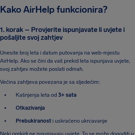
Kako AirHelp funkcionira?
1. korak – Provjerite ispunjavate li uvjete i
pošaljite svoj zahtjev
Unesite broj leta i datum putovanja na web-mjestu
AirHelp. Ako se čini da vaš prekid leta ispunjava uvjete,
svoj zahtjev možete poslati odmah.
Većina zahtjeva povezana je sa sljedećim:
Kašnjenja leta od
3+ sata
Otkazivanja
Prebukiranost
i uskraćeno ukrcavanje
Neki prekidi ne ispunjavaju uvjete. To se može dogoditi u