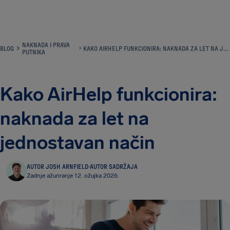
AirHelp
NAKNADA I PRAVA
BLOG
KAKO AIRHELP FUNKCIONIRA: NAKNADA ZA LET NA JEDNOSTAVAN NAČIN
PUTNIKA
Kako AirHelp funkcionira:
naknada za let na
jednostavan način
AUTOR JOSH ARNFIELD
·
AUTOR SADRŽAJA
Zadnje ažuriranje 12. ožujka 2026.