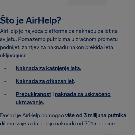
Što je AirHelp?
AirHelp je najveća platforma za naknadu za let na
svijetu. Pomažemo putnicima u zračnom prometu
podnijeti zahtjev za naknadu nakon prekida leta,
uključujući:
Naknada za kašnjenje leta.
Naknada za otkazan let
.
Prebukiranost
i
naknada za uskraćeno
ukrcavanje.
Dosad je AirHelp pomogao
više od 3 milijuna putnika
diljem svijeta da dobiju naknadu od 2013. godine.