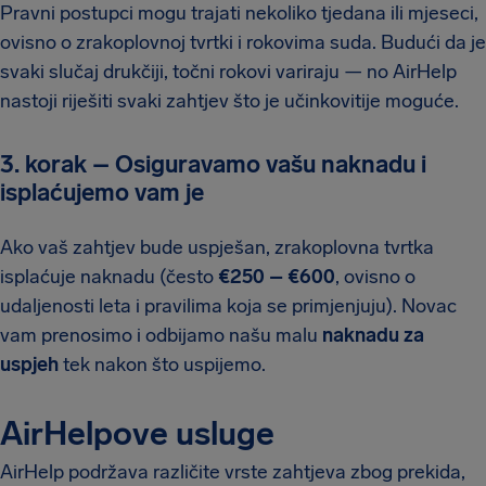
Pravni postupci mogu trajati nekoliko tjedana ili mjeseci,
ovisno o zrakoplovnoj tvrtki i rokovima suda. Budući da je
svaki slučaj drukčiji, točni rokovi variraju — no AirHelp
nastoji riješiti svaki zahtjev što je učinkovitije moguće.
3. korak – Osiguravamo vašu naknadu i
isplaćujemo vam je
Ako vaš zahtjev bude uspješan, zrakoplovna tvrtka
isplaćuje naknadu (često
€250 – €600
, ovisno o
udaljenosti leta i pravilima koja se primjenjuju). Novac
vam prenosimo i odbijamo našu malu
naknadu za
uspjeh
tek nakon što uspijemo.
AirHelpove usluge
AirHelp podržava različite vrste zahtjeva zbog prekida,