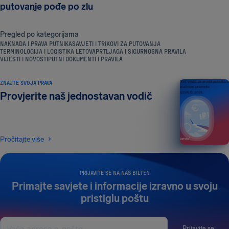
putovanje pođe po zlu
Pregled po kategorijama
NAKNADA I PRAVA PUTNIKA
SAVJETI I TRIKOVI ZA PUTOVANJA
TERMINOLOGIJA I LOGISTIKA LETOVA
PRTLJAGA I SIGURNOSNA PRAVILA
VIJESTI I NOVOSTI
PUTNI DOKUMENTI I PRAVILA
ZNAJTE SVOJA PRAVA
Vaš vodič za prava putnika u
zračnom prometu
Provjerite naš jednostavan vodič
IZDANJE 2026.
Pročitajte više
PRIJAVITE SE NA NAŠ BILTEN
Primajte savjete i informacije izravno u svoju
pristiglu poštu
Prijavite se