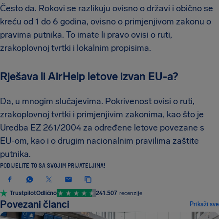
Često da. Rokovi se razlikuju ovisno o državi i obično se
kreću od 1 do 6 godina, ovisno o primjenjivom zakonu o
pravima putnika. To imate li pravo ovisi o ruti,
zrakoplovnoj tvrtki i lokalnim propisima.
Rješava li AirHelp letove izvan EU-a?
Da, u mnogim slučajevima. Pokrivenost ovisi o ruti,
zrakoplovnoj tvrtki i primjenjivim zakonima, kao što je
Uredba EZ 261/2004 za određene letove povezane s
EU-om, kao i o drugim nacionalnim pravilima zaštite
putnika.
PODIJELITE TO SA SVOJIM PRIJATELJIMA!
Trustpilot
Odlično
241.507
recenzije
Povezani članci
Prikaži sve