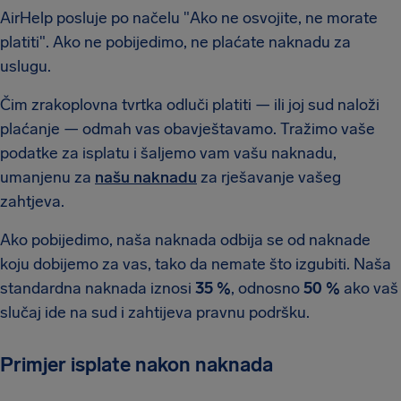
AirHelp posluje po načelu "Ako ne osvojite, ne morate
platiti". Ako ne pobijedimo, ne plaćate naknadu za
uslugu.
Čim zrakoplovna tvrtka odluči platiti — ili joj sud naloži
plaćanje — odmah vas obavještavamo. Tražimo vaše
podatke za isplatu i šaljemo vam vašu naknadu,
umanjenu za
našu naknadu
za rješavanje vašeg
zahtjeva.
Ako pobijedimo, naša naknada odbija se od naknade
koju dobijemo za vas, tako da nemate što izgubiti. Naša
standardna naknada iznosi
35 %
, odnosno
50 %
ako vaš
slučaj ide na sud i zahtijeva pravnu podršku.
Primjer isplate nakon naknada