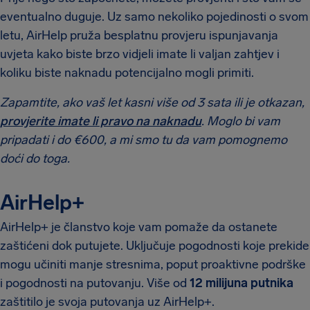
eventualno duguje. Uz samo nekoliko pojedinosti o svom
letu, AirHelp pruža besplatnu provjeru ispunjavanja
uvjeta kako biste brzo vidjeli imate li valjan zahtjev i
koliku biste naknadu potencijalno mogli primiti.
Zapamtite, ako vaš let kasni više od 3 sata ili je otkazan,
provjerite imate li pravo na naknadu
. Moglo bi vam
pripadati i do €600, a mi smo tu da vam pomognemo
doći do toga.
AirHelp+
AirHelp+ je članstvo koje vam pomaže da ostanete
zaštićeni dok putujete. Uključuje pogodnosti koje prekide
mogu učiniti manje stresnima, poput proaktivne podrške
i pogodnosti na putovanju. Više od
12 milijuna putnika
zaštitilo je svoja putovanja uz AirHelp+.