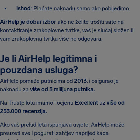
Ishod
: Plaćate naknadu samo ako pobijedimo.
AirHelp je dobar izbor
ako ne želite trošiti sate na
kontaktiranje zrakoplovne tvrtke, vaš je slučaj složen ili
vam zrakoplovna tvrtka više ne odgovara.
Je li AirHelp legitimna i
pouzdana usluga?
AirHelp pomaže putnicima od
2013.
i osigurao je
naknadu za
više od 3 milijuna putnika.
Na Trustpilotu imamo i ocjenu
Excellent
uz
više od
233.000 recenzija.
Ako vaš prekid leta ispunjava uvjete, AirHelp može
preuzeti sve i pogurati zahtjev naprijed kada