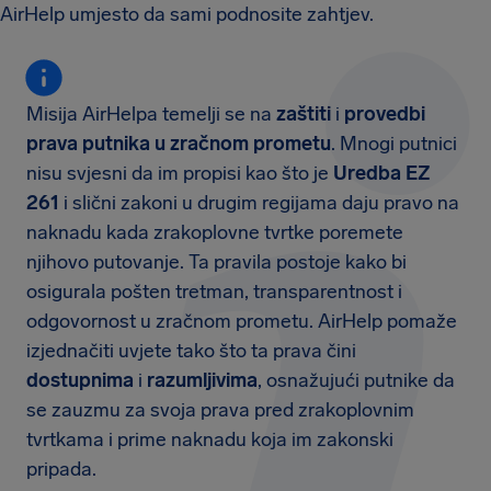
AirHelp umjesto da sami podnosite zahtjev.
Misija AirHelpa temelji se na
zaštiti
i
provedbi
prava putnika u zračnom prometu
. Mnogi putnici
nisu svjesni da im propisi kao što je
Uredba EZ
261
i slični zakoni u drugim regijama daju pravo na
naknadu kada zrakoplovne tvrtke poremete
njihovo putovanje. Ta pravila postoje kako bi
osigurala pošten tretman, transparentnost i
odgovornost u zračnom prometu. AirHelp pomaže
izjednačiti uvjete tako što ta prava čini
dostupnima
i
razumljivima
, osnažujući putnike da
se zauzmu za svoja prava pred zrakoplovnim
tvrtkama i prime naknadu koja im zakonski
pripada.