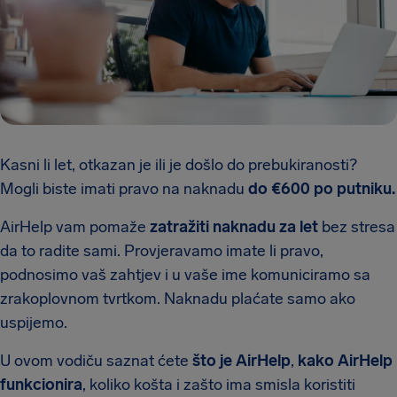
Kasni li let, otkazan je ili je došlo do prebukiranosti?
Mogli biste imati pravo na naknadu
do €600 po putniku.
AirHelp vam pomaže
zatražiti naknadu za let
bez stresa
da to radite sami. Provjeravamo imate li pravo,
podnosimo vaš zahtjev i u vaše ime komuniciramo sa
zrakoplovnom tvrtkom. Naknadu plaćate samo ako
uspijemo.
U ovom vodiču saznat ćete
što je AirHelp
,
kako AirHelp
funkcionira
, koliko košta i zašto ima smisla koristiti