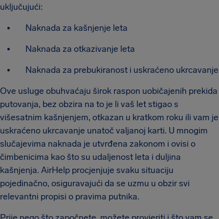
uključujući:
Naknada za kašnjenje leta
Naknada za otkazivanje leta
Naknada za prebukiranost i uskraćeno ukrcavanje
Ove usluge obuhvaćaju širok raspon uobičajenih prekida
putovanja, bez obzira na to je li vaš let stigao s
višesatnim kašnjenjem, otkazan u kratkom roku ili vam je
uskraćeno ukrcavanje unatoč valjanoj karti. U mnogim
slučajevima naknada je utvrđena zakonom i ovisi o
čimbenicima kao što su udaljenost leta i duljina
kašnjenja. AirHelp procjenjuje svaku situaciju
pojedinačno, osiguravajući da se uzmu u obzir svi
relevantni propisi o pravima putnika.
Prije nego što započnete, možete provjeriti i što vam se