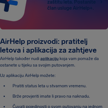
zaštitu leta. Postanite
član usluge AirHelp+.
AirHelp proizvodi: pratitelj
letova i aplikacija za zahtjeve
AirHelp također nudi
aplikaciju
koja vam pomaže da
ostanete u tijeku sa svojim putovanjem.
Uz aplikaciju AirHelp možete:
Pratiti status leta u stvarnom vremenu.
Brže provjeriti imate li pravo na naknadu.
Čuvati pojedinosti o svom putovanju na jednom