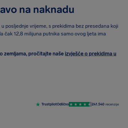
pravo na naknadu
a u posljednje vrijeme, s prekidima bez presedana koji
 da čak 12,8 milijuna putnika samo ovog ljeta ima
 po zemljama, pročitajte naše
izvješće o prekidima u
Trustpilot
Odlično
241.540
recenzije