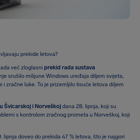
ivljavaju prekide letova?
sada već zloglasni
prekid rada sustava
je srušilo milijune Windows uređaja diljem svijeta,
 i zračne luke. To je prizemljilo tisuće letova diljem
 u Švicarskoj i Norveškoj
dana 28. lipnja, koji su
problemi s kontrolom zračnog prometa u Norveškoj, koji
. lipnja doveo do prekida 47 % letova, što je najgori