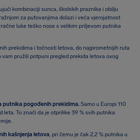
ući kombinaciji sunca, školskih praznika i obilju
ažnjom za putovanjima dolazi i veća vjerojatnost
 zračne luke teško nose s velikim priljevom putnika
ih prekidima i točnosti letova, do najprometnijih ruta
o vam pružili potpuni pregled prekida letova ovog
a putnika pogođenih prekidima.
Samo u Europi 110
 leta. To znači da je otprilike 39 % svih putnika
emije.
nih kašnjenja letova
, pri čemu je čak 2,2 % putnika u