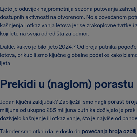
Ljeto je oduvijek najprometnija sezona putovanja zahvaljuj
dostupnih aktivnosti na otvorenom. No s povećanom potr
kašnjenja i otkazivanja letova jer se zrakoplovne tvrtke i
koji lete na svoja odredišta za odmor.
Dakle, kakvo je bilo ljeto 2024.? Od broja putnika pogođen
letova, prikupili smo ključne globalne podatke kako bism
ljeta.
Prekidi u (naglom) porastu
Jedan ključni zaključak? Zabilježili smo nagli
porast broj
milijuna od ukupno 285 milijuna putnika doživjelo je prekid
doživjelo kašnjenje ili otkazivanje, što je najviše od pand
Također smo otkrili da je došlo do
povećanja broja ozbilj