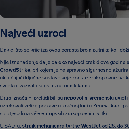
Najveći uzroci
Dakle, što se krije iza ovog porasta broja putnika koji dož
Nije iznenađenje da je daleko najveći prekid ove godine 
CrowdStrike,
pri kojem je neispravno sigurnosno ažuriran
uključujući ključne sustave koje koriste zrakoplovne tvrtke
svijeta i izazvalo kaos u zračnim lukama.
Drugi značajni prekidi bili su
nepovoljni vremenski uvjeti
uzrokovali velike poplave u zračnoj luci u Ženevi, kao i 
su utjecali na više europskih zrakoplovnih tvrtki.
U SAD-u,
štrajk mehaničara tvrtke WestJet
od 28. do 30