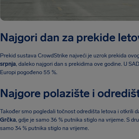
Najgori dan za prekide let
Prekid sustava CrowdStrike najveći je uzrok prekida ovog
srpnja
, daleko najgori dan s prekidima ove godine. U SAD-
Europi pogođeno 55 %.
Najgore polazište i odrediš
Također smo pogledali točnost odredišta letova i otkrili d
Grčka
, gdje je samo 36 % putnika stiglo na vrijeme. S dr
samo 34 % putnika stiglo na vrijeme.