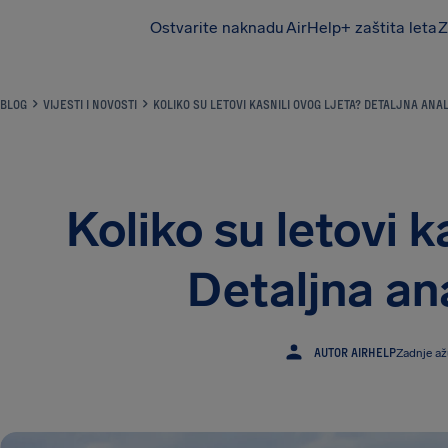
Ostvarite naknadu
AirHelp+ zaštita leta
Z
AirHelp
BLOG
VIJESTI I NOVOSTI
KOLIKO SU LETOVI KASNILI OVOG LJETA? DETALJNA ANAL
Koliko su letovi k
Detaljna ana
AUTOR AIRHELP
Zadnje až