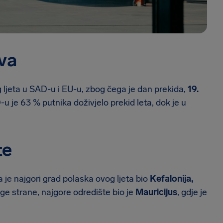
ova
 ljeta u SAD-u i EU-u, zbog čega je dan prekida,
19.
u je 63 % putnika doživjelo prekid leta, dok je u
te
a je najgori grad polaska ovog ljeta bio
Kefalonija,
uge strane, najgore odredište bio je
Mauricijus
, gdje je