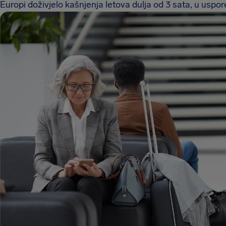
Europi doživjelo kašnjenja letova dulja od 3 sata, u usp