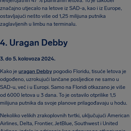
nevjerojatnih 47 % planiranih letova. To je također
značajno utjecalo na letove iz SAD-a, kao i iz Europe,
ostavljajući nešto više od 1,25 milijuna putnika
zaglavljenih u limbu na terminalu.
4. Uragan Debby
3. do 5. kolovoza 2024.
Kako je
uragan Debby
pogodio Floridu, tisuće letova je
odgođeno, uzrokujući lančane posljedice ne samo u
SAD-u, već i u Europi. Samo na Floridi otkazano je više
od 6000 letova u 3 dana. To je ostavilo otprilike 1,5
milijuna putnika da svoje planove prilagođavaju u hodu.
Nekoliko velikih zrakoplovnih tvrtki, uključujući American
Airlines, Delta, Frontier, JetBlue, Southwest i United