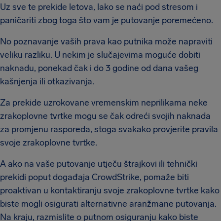
Uz sve te prekide letova, lako se naći pod stresom i
paničariti zbog toga što vam je putovanje poremećeno.
No poznavanje vaših prava kao putnika može napraviti
veliku razliku. U nekim je slučajevima moguće dobiti
naknadu, ponekad čak i do 3 godine od dana vašeg
kašnjenja ili otkazivanja.
Za prekide uzrokovane vremenskim neprilikama neke
zrakoplovne tvrtke mogu se čak odreći svojih naknada
za promjenu rasporeda, stoga svakako provjerite pravila
svoje zrakoplovne tvrtke.
A ako na vaše putovanje utječu štrajkovi ili tehnički
prekidi poput događaja CrowdStrike, pomaže biti
proaktivan u kontaktiranju svoje zrakoplovne tvrtke kako
biste mogli osigurati alternativne aranžmane putovanja.
Na kraju, razmislite o putnom osiguranju kako biste