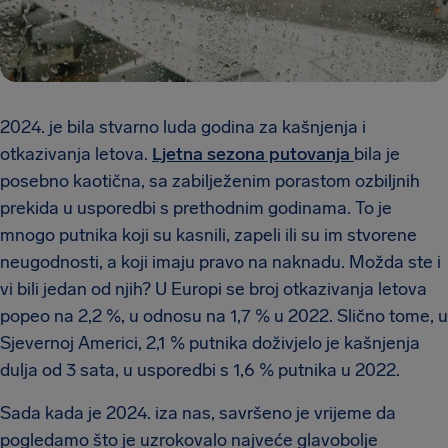
2024. je bila stvarno luda godina za kašnjenja i
otkazivanja letova.
Ljetna sezona putovanja
bila je
posebno kaotična, sa zabilježenim porastom ozbiljnih
prekida u usporedbi s prethodnim godinama. To je
mnogo putnika koji su kasnili, zapeli ili su im stvorene
neugodnosti, a koji imaju pravo na naknadu. Možda ste i
vi bili jedan od njih? U Europi se broj otkazivanja letova
popeo na 2,2 %, u odnosu na 1,7 % u 2022. Slično tome, u
Sjevernoj Americi, 2,1 % putnika doživjelo je kašnjenja
dulja od 3 sata, u usporedbi s 1,6 % putnika u 2022.
Sada kada je 2024. iza nas, savršeno je vrijeme da
pogledamo što je uzrokovalo najveće glavobolje