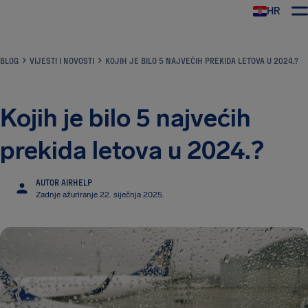
HR
AirHelp
BLOG
VIJESTI I NOVOSTI
KOJIH JE BILO 5 NAJVEĆIH PREKIDA LETOVA U 2024.?
Kojih je bilo 5 najvećih
prekida letova u 2024.?
AUTOR AIRHELP
Zadnje ažuriranje 22. siječnja 2025.