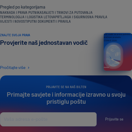
Pregled po kategorijama
NAKNADA I PRAVA PUTNIKA
SAVJETI I TRIKOVI ZA PUTOVANJA
TERMINOLOGIJA I LOGISTIKA LETOVA
PRTLJAGA I SIGURNOSNA PRAVILA
VIJESTI I NOVOSTI
PUTNI DOKUMENTI I PRAVILA
ZNAJTE SVOJA PRAVA
Vaš vodič za prava putnika u
zračnom prometu
Provjerite naš jednostavan vodič
IZDANJE 2026.
Pročitajte više
PRIJAVITE SE NA NAŠ BILTEN
Primajte savjete i informacije izravno u svoju
pristiglu poštu
Prijavite se