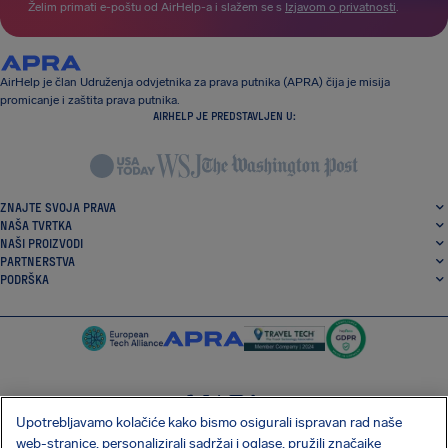
Želim primati e-poštu od AirHelp-a i slažem se s
Izjavom o privatnosti
.
AirHelp je član Udruženja odvjetnika za prava putnika (APRA) čija je misija
promicanje i zaštita prava putnika.
AIRHELP JE PREDSTAVLJEN U:
ZNAJTE SVOJA PRAVA
NAŠA TVRTKA
NAŠI PROIZVODI
PARTNERSTVA
PODRŠKA
Upotrebljavamo kolačiće kako bismo osigurali ispravan rad naše
SocialFacebook
SocialTwitter
SocialInstagram
SocialLinkedin
web-stranice, personalizirali sadržaj i oglase, pružili značajke