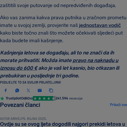
zaštitili svoje putovanje od nepredviđenih događaja.
Ako vas zanima kakva prava putnika u zračnom prometu
imate u svojoj zemlji, provjerite naš
jednostavan vodič
kako biste točno znali što možete očekivati sljedeći put
kada budete imali kašnjenje.
Kašnjenja letova se događaju, ali to ne znači da ih
morate prihvatiti. Možda imate
pravo na naknadu u
iznosu do 600 €
ako je vaš let kasnio, bio otkazan ili
prebukiran u posljednje tri godine.
PODIJELITE TO SA SVOJIM PRIJATELJIMA!
Trustpilot
Odlično
241.594
recenzije
VIJESTI I NOVOSTI
Povezani članci
Prikaži sve
AUTOR
AIRHELP
5. RUJNA 2025.
Ovdje su se ovog ljeta dogodili najgori prekidi letova u