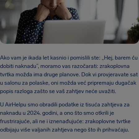
Ako vam je ikada let kasnio i pomislili ste: „Hej, barem ću
dobiti naknadu”, moramo vas razočarati: zrakoplovna
tvrtka možda ima druge planove. Dok vi provjeravate sat
u salonu za polaske, oni možda već pripremaju dugačak
popis razloga zašto se vaš zahtjev neće uvažiti.
U AirHelpu smo obradili podatke iz tisuća zahtjeva za
naknadu u 2024. godini, a ono što smo otkrili je
frustrirajuće, ali ne i iznenađujuće: zrakoplovne tvrtke
odbijaju više valjanih zahtjeva nego što ih prihvaćaju.