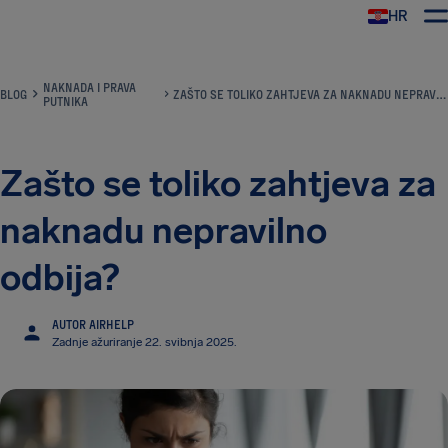
HR
AirHelp
NAKNADA I PRAVA
BLOG
ZAŠTO SE TOLIKO ZAHTJEVA ZA NAKNADU NEPRAVILNO ODBIJA?
PUTNIKA
Zašto se toliko zahtjeva za
naknadu nepravilno
odbija?
AUTOR AIRHELP
Zadnje ažuriranje 22. svibnja 2025.