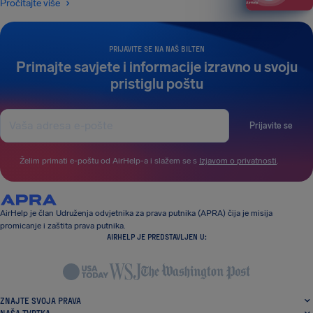
Pročitajte više
PRIJAVITE SE NA NAŠ BILTEN
Primajte savjete i informacije izravno u svoju
pristiglu poštu
Prijavite se
Želim primati e-poštu od AirHelp-a i slažem se s
Izjavom o privatnosti
.
AirHelp je član Udruženja odvjetnika za prava putnika (APRA) čija je misija
promicanje i zaštita prava putnika.
AIRHELP JE PREDSTAVLJEN U:
ZNAJTE SVOJA PRAVA