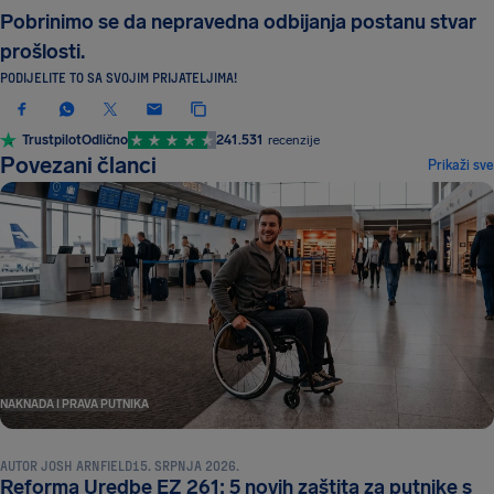
Pobrinimo se da nepravedna odbijanja postanu stvar
prošlosti.
PODIJELITE TO SA SVOJIM PRIJATELJIMA!
Trustpilot
Odlično
241.531
recenzije
Povezani članci
Prikaži sve
NAKNADA I PRAVA PUTNIKA
AUTOR
JOSH ARNFIELD
15. SRPNJA 2026.
Reforma Uredbe EZ 261: 5 novih zaštita za putnike s