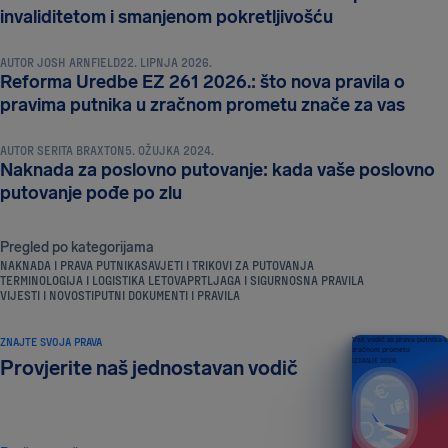
NAKNADA I PRAVA PUTNIKA
invaliditetom i smanjenom pokretljivošću
AUTOR
JOSH ARNFIELD
22. LIPNJA 2026.
Reforma Uredbe EZ 261 2026.: što nova pravila o
NAKNADA I PRAVA PUTNIKA
pravima putnika u zračnom prometu znače za vas
AUTOR
SERITA BRAXTON
5. OŽUJKA 2024.
Naknada za poslovno putovanje: kada vaše poslovno
putovanje pođe po zlu
Pregled po kategorijama
NAKNADA I PRAVA PUTNIKA
SAVJETI I TRIKOVI ZA PUTOVANJA
TERMINOLOGIJA I LOGISTIKA LETOVA
PRTLJAGA I SIGURNOSNA PRAVILA
VIJESTI I NOVOSTI
PUTNI DOKUMENTI I PRAVILA
ZNAJTE SVOJA PRAVA
Vaš vodič za prava putnika u
zračnom prometu
Provjerite naš jednostavan vodič
IZDANJE 2026.