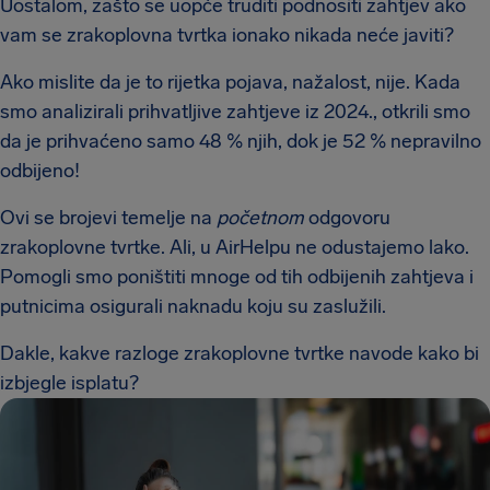
Uostalom, zašto se uopće truditi podnositi zahtjev ako
vam se zrakoplovna tvrtka ionako nikada neće javiti?
Ako mislite da je to rijetka pojava, nažalost, nije. Kada
smo analizirali prihvatljive zahtjeve iz 2024., otkrili smo
da je prihvaćeno samo 48 % njih, dok je 52 % nepravilno
odbijeno!
Ovi se brojevi temelje na
početnom
odgovoru
zrakoplovne tvrtke. Ali, u AirHelpu ne odustajemo lako.
Pomogli smo poništiti mnoge od tih odbijenih zahtjeva i
putnicima osigurali naknadu koju su zaslužili.
Dakle, kakve razloge zrakoplovne tvrtke navode kako bi
izbjegle isplatu?