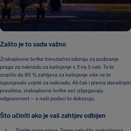
Zašto je to sada važno
Zrakoplovne tvrtke trenutačno lobiraju za podizanje
praga za naknadu za kašnjenje s 3 na 5 sati. To bi
značilo da 85 % zahtjeva za kašnjenje više ne bi
ispunjavalo uvjete za naknadu. Ali čak i prema današnjim
pravilima, zrakoplovne tvrtke već izbjegavaju
odgovornost – a naši podaci to dokazuju.
Što učiniti ako je vaš zahtjev odbijen
Znajte svoja prava. Samo zato što zrakoplovna