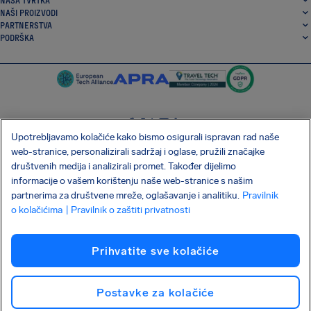
NAŠA TVRTKA
NAŠI PROIZVODI
PARTNERSTVA
PODRŠKA
Upotrebljavamo kolačiće kako bismo osigurali ispravan rad naše
SocialFacebook
SocialTwitter
SocialInstagram
SocialLinkedin
web-stranice, personalizirali sadržaj i oglase, pružili značajke
društvenih medija i analizirali promet. Također dijelimo
PREUZMITE NAŠU BESPLATNU APLIKACIJU
informacije o vašem korištenju naše web-stranice s našim
partnerima za društvene mreže, oglašavanje i analitiku.
Pravilnik
o kolačićima
| Pravilnik o zaštiti privatnosti
Uvjeti i odredbe
Pravilnik o zaštiti privatnosti
Kolačići
Prihvatite sve kolačiće
Napad na lanac opskrbe Shai-Hulud
Raskid ugovora
Hrvatski
Autorska prava © 2026 AirHelp
Postavke za kolačiće